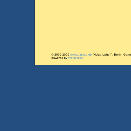
© 2005-2026
www.diabsite.de
(Helga Uphoff), Berlin, Ger
powered by
WordPress
.