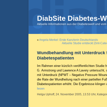
DiabSite Diabetes-W
Aktuelle Informationen aus der Diabeteswelt und vom 
«
Angela Merkel: Erste Kanzlerin Deutschlands
Aktuelle Studie entdeckt Zimt-Cate
Wundbehandlung mit Unterdruck 
Diabetespatienten
Im Rahmen einer kürzlich veröffentlichten Studie 
G. Armstrong und Lawrence A Lavery untersucht,
mit Unterdruck (NPWT – Negative Pressure Wound
die Rate der Wundheilung nach einer partiellen Fu
Diabetespatienten erhöht. Die Ergebnisse klingen
lesen
Helga Uphoff, 24. November 2005, 13.53 Uhr, Kategor