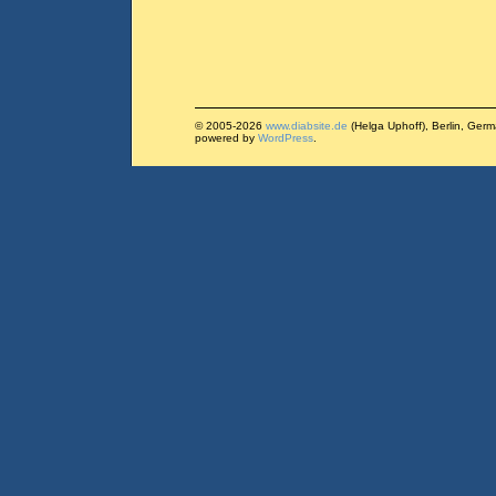
© 2005-2026
www.diabsite.de
(Helga Uphoff), Berlin, Ger
powered by
WordPress
.