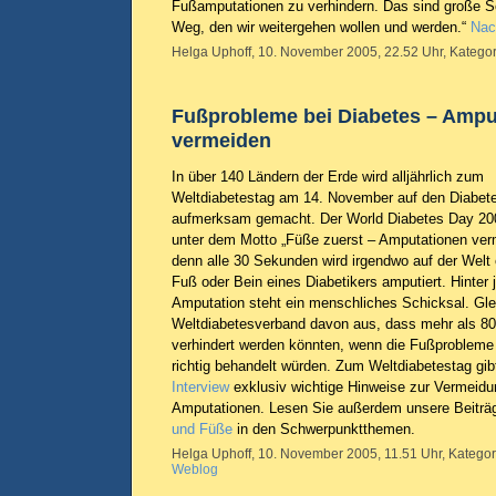
Fußamputationen zu verhindern. Das sind große Sc
Weg, den wir weitergehen wollen und werden.“
Nac
Helga Uphoff, 10. November 2005, 22.52 Uhr, Kategor
Fußprobleme bei Diabetes – Ampu
vermeiden
In über 140 Ländern der Erde wird alljährlich zum
Weltdiabetestag am 14. November auf den Diabet
aufmerksam gemacht. Der World Diabetes Day 20
unter dem Motto „Füße zuerst – Amputationen ver
denn alle 30 Sekunden wird irgendwo auf der Welt 
Fuß oder Bein eines Diabetikers amputiert. Hinter 
Amputation steht ein menschliches Schicksal. Glei
Weltdiabetesverband davon aus, dass mehr als 80
verhindert werden könnten, wenn die Fußprobleme 
richtig behandelt würden. Zum Weltdiabetestag gibt 
Interview
exklusiv wichtige Hinweise zur Vermeid
Amputationen. Lesen Sie außerdem unsere Beit
und Füße
in den Schwerpunktthemen.
Helga Uphoff, 10. November 2005, 11.51 Uhr, Kategor
Weblog