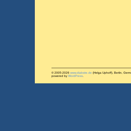
© 2005-2026
www.diabsite.de
(Helga Uphoff), Berlin, Ger
powered by
WordPress
.