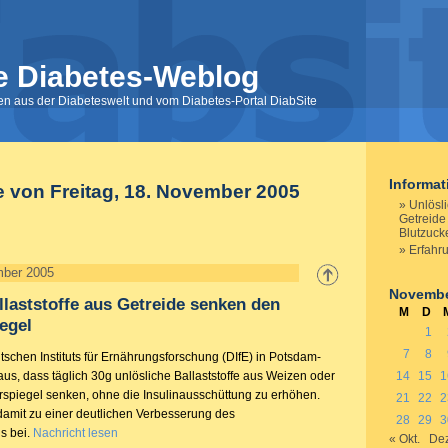
e Diabetes-Weblog
nen aus der Diabeteswelt und vom Diabetes-Portal DiabSite
Informa
e von Freitag, 18. November 2005
Unlösli
Getreide
Blutzuck
Erfahr
mber 2005
Novembe
llaststoffe aus Getreide senken den
M
D
egel
1
7
8
schen Instituts für Ernährungsforschung (DIfE) in Potsdam-
us, dass täglich 30g unlösliche Ballaststoffe aus Weizen oder
14
15
1
rspiegel senken, ohne die Insulinausschüttung zu erhöhen.
21
22
2
 damit zu einer deutlichen Verbesserung des
28
29
3
s bei.
Nachricht lesen
« Okt.
Dez