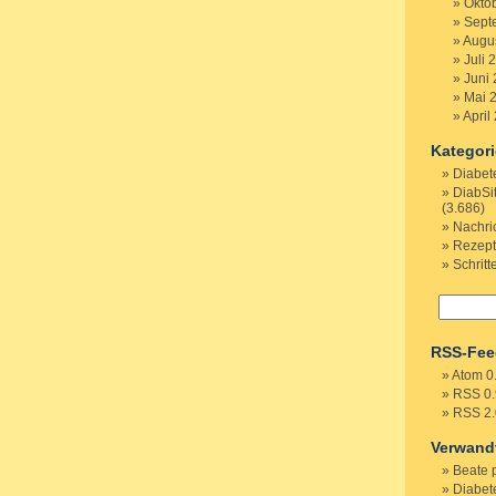
Okto
Sept
Augu
Juli 
Juni
Mai 
April
Kategor
Diabet
DiabSi
(3.686)
Nachri
Rezep
Schritt
RSS-Fee
Atom 0
RSS 0.
RSS 2.
Verwand
Beate 
Diabete