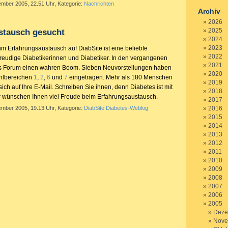
ember 2005, 22.51 Uhr, Kategorie:
Nachrichten
Archiv
2026
2025
stausch gesucht
2024
2023
m Erfahrungsaustausch auf DiabSite ist eine beliebte
2022
tfreudige Diabetikerinnen und Diabetiker. In den vergangenen
2021
es Forum einen wahren Boom. Sieben Neuvorstellungen haben
2020
ahlbereichen
1
,
2
,
6
und
7
eingetragen. Mehr als 180 Menschen
2019
sich auf Ihre E-Mail. Schreiben Sie ihnen, denn Diabetes ist mit
2018
ir wünschen Ihnen viel Freude beim Erfahrungsaustausch.
2017
ember 2005, 19.13 Uhr, Kategorie:
DiabSite Diabetes-Weblog
2016
2015
2014
2013
2012
2011
2010
2009
2008
2007
2006
2005
Deze
Nove