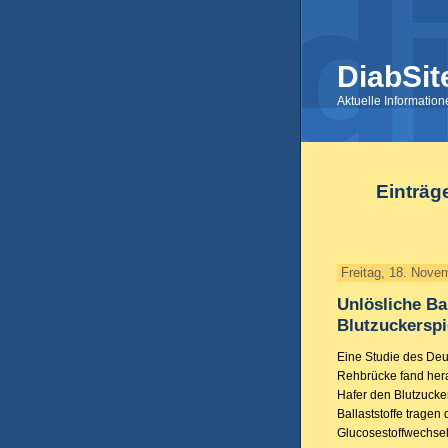
DiabSit
Aktuelle Informatio
Einträg
Freitag, 18. Nove
Unlösliche Ba
Blutzuckerspi
Eine Studie des Deut
Rehbrücke fand hera
Hafer den Blutzucke
Ballaststoffe tragen
Glucosestoffwechsel