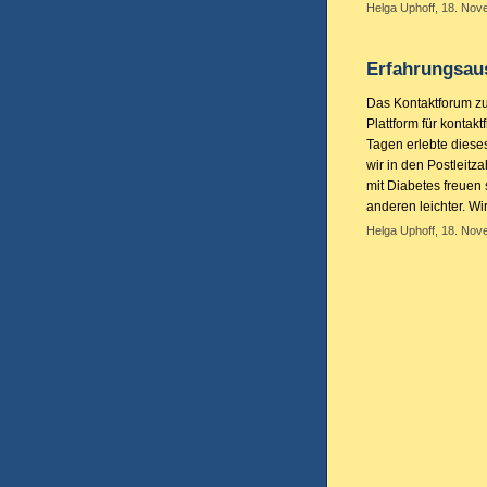
Helga Uphoff, 18. Nov
Erfahrungsau
Das Kontaktforum zu
Plattform für kontak
Tagen erlebte dies
wir in den Postleitz
mit Diabetes freuen 
anderen leichter. W
Helga Uphoff, 18. Nov