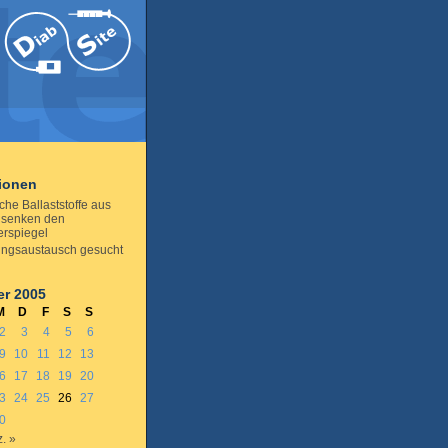
tionen
che Ballaststoffe aus
 senken den
erspiegel
ungsaustausch gesucht
r 2005
M
D
F
S
S
2
3
4
5
6
9
10
11
12
13
6
17
18
19
20
3
24
25
26
27
0
. »