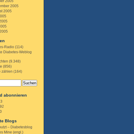
ber 2005
ember 2005
st 2005
2005
 2005
2005
 2005
ien
es-Radio
(114)
te Diabetes-Weblog
chten
(9.348)
te
(856)
e zählen
(164)
d abonnieren
.3
92
0
te Blogs
putzt – Diabetesblog
s Mine (engl.)