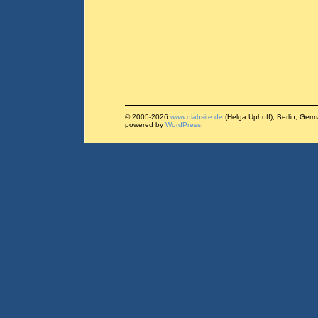
© 2005-2026
www.diabsite.de
(Helga Uphoff), Berlin, Ger
powered by
WordPress
.