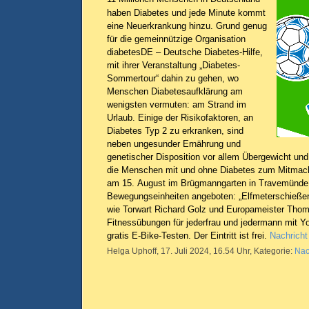
haben Diabetes und jede Minute kommt
eine Neuerkrankung hinzu. Grund genug
für die gemeinnützige Organisation
diabetesDE – Deutsche Diabetes-Hilfe,
mit ihrer Veranstaltung „Diabetes-
Sommertour“ dahin zu gehen, wo
Menschen Diabetesaufklärung am
wenigsten vermuten: am Strand im
Urlaub. Einige der Risikofaktoren, an
Diabetes Typ 2 zu erkranken, sind
neben ungesunder Ernährung und
genetischer Disposition vor allem Übergewicht 
die Menschen mit und ohne Diabetes zum Mitmach
am 15. August im Brügmanngarten in Travemünde g
Bewegungseinheiten angeboten: „Elfmeterschießen
wie Torwart Richard Golz und Europameister Tho
Fitnessübungen für jederfrau und jedermann mit Y
gratis E-Bike-Testen. Der Eintritt ist frei.
Nachricht
Helga Uphoff, 17. Juli 2024, 16.54 Uhr, Kategorie:
Nac