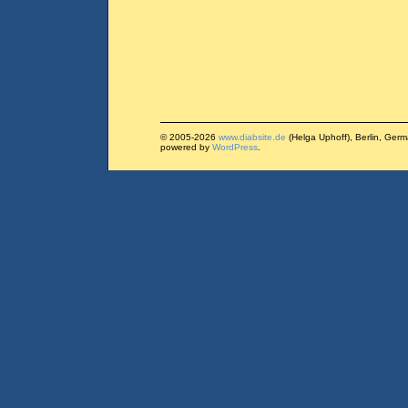
© 2005-2026
www.diabsite.de
(Helga Uphoff), Berlin, Ger
powered by
WordPress
.