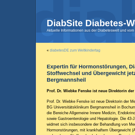
DiabSite Diabetes-W
Aktuelle Informationen aus der Diabeteswelt und vom 
«
diabetesDE zum Weltkindertag
Expertin für Hormonstörungen, Di
Stoffwechsel und Übergewicht jet
Bergmannsheil
Prof. Dr. Wiebke Fenske ist neue Direktorin der
Prof. Dr. Wiebke Fenske ist neue Direktorin der Me
BG Universitätsklinikum Bergmannsheil in Bochum
die Bereiche Allgemeine Innere Medizin, Endokrino
sowie Gastroenterologie und Hepatologie. Die 43-J
widmet sich insbesondere der Behandlung von Me
Hormonstörungen, mit krankhaftem Übergewicht (A