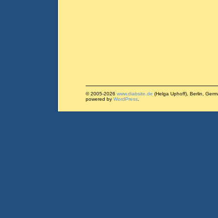
© 2005-2026
www.diabsite.de
(Helga Uphoff), Berlin, Ger
powered by
WordPress
.