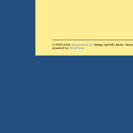
© 2005-2026
www.diabsite.de
(Helga Uphoff), Berlin, Ger
powered by
WordPress
.