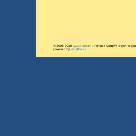
© 2005-2026
www.diabsite.de
(Helga Uphoff), Berlin, Ger
powered by
WordPress
.