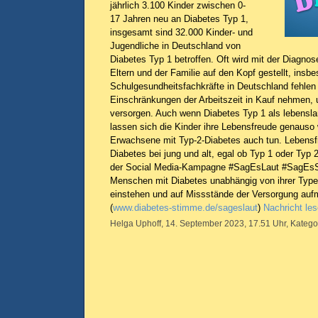
jährlich 3.100 Kinder zwischen 0-
17 Jahren neu an Diabetes Typ 1,
insgesamt sind 32.000 Kinder- und
Jugendliche in Deutschland von
Diabetes Typ 1 betroffen. Oft wird mit der Diagno
Eltern und der Familie auf den Kopf gestellt, insb
Schulgesundheitsfachkräfte in Deutschland fehlen
Einschränkungen der Arbeitszeit in Kauf nehmen, 
versorgen. Auch wenn Diabetes Typ 1 als lebenslan
lassen sich die Kinder ihre Lebensfreude genauso
Erwachsene mit Typ-2-Diabetes auch tun. Lebensf
Diabetes bei jung und alt, egal ob Typ 1 oder Typ 
der Social Media-Kampagne #SagEsLaut #SagEsSol
Menschen mit Diabetes unabhängig von ihrer Type
einstehen und auf Missstände der Versorgung a
(
www.diabetes-stimme.de/sageslaut
)
Nachricht le
Helga Uphoff, 14. September 2023, 17.51 Uhr, Katego