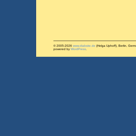
© 2005-2026
www.diabsite.de
(Helga Uphoff), Berlin, Ger
powered by
WordPress
.