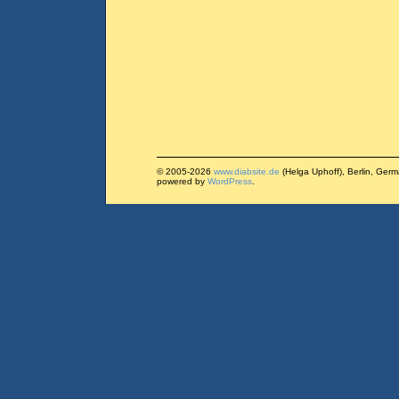
© 2005-2026
www.diabsite.de
(Helga Uphoff), Berlin, Ger
powered by
WordPress
.