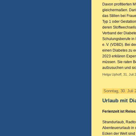
Davon profitierten M
gleichermaßen. Darü
das Stillen bei Frau
Typ 1 oder Gestatio
deren Stoffwechsell
Verband der Diabet
Schulungsberufe in
e. V. (VDBD). Bei d
einen Diabetes zu en
2023 erklären Exper
müssen. Sie raten B
aufzusuchen und sic
Helga Uphoff, 31. Juli 
Sonntag, 30. Juli 
Urlaub mit Di
Ferienzeit ist Reise
Strandurlaub, Radto
Abenteuerurlaub in 
Ecken der Welt sind