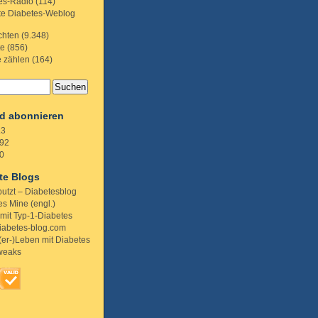
es-Radio
(114)
te Diabetes-Weblog
chten
(9.348)
te
(856)
e zählen
(164)
d abonnieren
.3
92
0
te Blogs
putzt – Diabetesblog
s Mine (engl.)
 mit Typ-1-Diabetes
iabetes-blog.com
(er-)Leben mit Diabetes
weaks