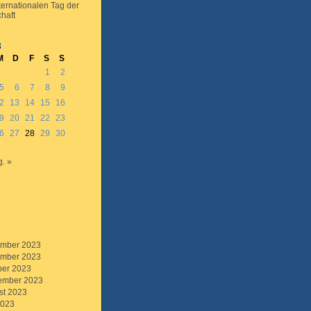
ternationalen Tag der
haft
3
M
D
F
S
S
1
2
5
6
7
8
9
2
13
14
15
16
9
20
21
22
23
6
27
28
29
30
. »
mber 2023
mber 2023
ber 2023
ember 2023
st 2023
2023