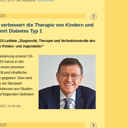
2023, 16.37 Uhr, Kategorie:
Nachrichten
2023
e verbessert die Therapie von Kindern und
mit Diabetes Typ 1
S3-Leitlinie „Diagnostik, Therapie und Verlaufskontrolle des
im Kindes- und Jugendalter“
ualisierung unserer S3-
15 hat es in der
e einen enormen
tt und inhaltliche
n gegeben. Dies wird
ie als Standard
Evidenzen aus Studien
uf folgenden Gebieten:
2023, 14.49 Uhr,
2023