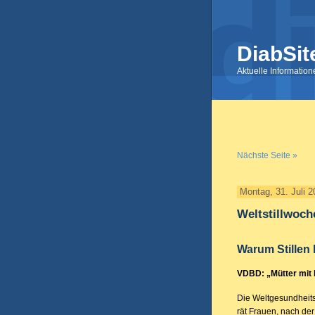
DiabSit
Aktuelle Informatio
Nächste Seite »
Montag, 31. Juli 
Weltstillwoch
Warum Stillen 
VDBD: „Mütter mit D
Die Weltgesundheit
rät Frauen, nach der