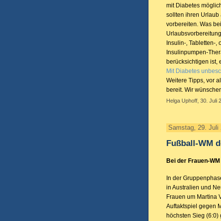
mit Diabetes möglich
sollten ihren Urlaub 
vorbereiten. Was bei
Urlaubsvorbereitung
Insulin-, Tabletten-,
Insulinpumpen-Ther
berücksichtigen ist, 
Mit Diabetes unbesc
Weitere Tipps, vor a
bereit. Wir wünsche
Helga Uphoff, 30. Juli 
Samstag, 29. Juli
Fußball-WM d
Bei der Frauen-WM
In der Gruppenphas
in Australien und N
Frauen um Martina 
Auftaktspiel gegen 
höchsten Sieg (6:0