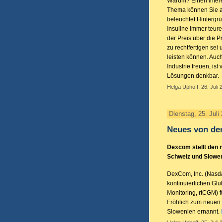
Warum? Einen inter
Thema können Sie 
beleuchtet Hintergrü
Insuline immer teure
der Preis über die P
zu rechtfertigen sei
leisten können. Auc
Industrie freuen, is
Lösungen denkbar.
Helga Uphoff, 26. Juli 
Dienstag, 25. Juli
Neues von de
Dexcom stellt den n
Schweiz und Slowen
DexCom, Inc. (Nasda
kontinuierlichen Gl
Monitoring, rtCGM) 
Fröhlich zum neuen 
Slowenien ernannt.