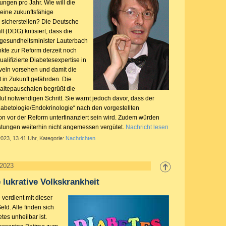
ngen pro Jahr. Wie will die
eine zukunftsfähige
sicherstellen? Die Deutsche
t (DDG) kritisiert, dass die
gesundheitsminister Lauterbach
nkte zur Reform derzeit noch
alifizierte Diabetesexpertise in
veln vorsehen und damit die
 in Zukunft gefährden. Die
altepauschalen begrüßt die
ut notwendigen Schritt. Sie warnt jedoch davor, dass der
abetologie/Endokrinologie“ nach den vorgestellten
n vor der Reform unterfinanziert sein wird. Zudem würden
stungen weiterhin nicht angemessen vergütet.
Nachricht lesen
2023, 13.41 Uhr, Kategorie:
Nachrichten
 2023
 lukrative Volkskrankheit
verdient mit dieser
eld. Alle finden sich
tes unheilbar ist.