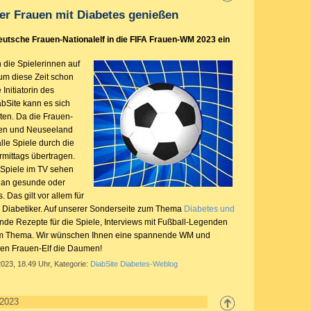
er Frauen mit Diabetes genießen
eutsche Frauen-Nationalelf in die FIFA Frauen-WM 2023 ein
 die Spielerinnen auf
um diese Zeit schon
Initiatorin des
abSite kann es sich
en. Da die Frauen-
ien und Neuseeland
alle Spiele durch die
rmittags übertragen.
Spiele im TV sehen
 an gesunde oder
Das gilt vor allem für
 Diabetiker. Auf unserer Sonderseite zum Thema
Diabetes und
nde Rezepte für die Spiele, Interviews mit Fußball-Legenden
um Thema. Wir wünschen Ihnen eine spannende WM und
hen Frauen-Elf die Daumen!
2023, 18.49 Uhr, Kategorie:
DiabSite Diabetes-Weblog
 2023