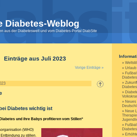
e Diabetes-Weblog
nen aus der Diabeteswelt und vom Diabetes-Portal DiabSite
Informa
Einträge aus Juli 2023
Weltsti
Vorige Einträge »
Urlaub
Fußbal
Diabetes
Zukunf
2023
Diabete
Diabete
e
Volkskra
Neues 
Deutsch
bei Diabetes wichtig ist
Neue Le
Therapie
iabetes und ihre Babys profitieren vom Stillen“
Jugendli
Fußbal
Diabetes
sorganisation (WHO)
Erhöht
 Entbindung zu stillen.