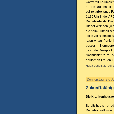
wartet mit Kolumbie
auf die Nationalelf.
vollzeitarbeitende F
11:30 Uhr in der AR
Diabetes-Portal Diab
Diabetikerinnen (wie
die beim Fußball s
sollte vor allem ge
raten wir zur Portio
besser im Normberei
gesunde Rezepte für
Nachrichten zum Th
deutschen Frauen-El
Helga Uphoff, 29. Juli 
Donnerstag, 27. Ju
Zukunftsfähi
Die Krankenhausre
Bereits heute hat jed
Diabetes mellitus – 