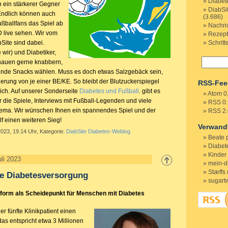
Diabet
n ein stärkerer Gegner
DiabSi
 Endlich können auch
(3.686)
ußballfans das Spiel ab
Nachri
D live sehen. Wir vom
Rezep
Site sind dabei.
Schritt
 wir) und Diabetiker,
chauen gerne knabbern,
sunde Snacks wählen. Muss es doch etwas Salzgebäck sein,
nierung von je einer BE/KE. So bleibt der Blutzuckerspiegel
RSS-Fee
ch. Auf unserer Sonderseite
Diabetes und Fußball
. gibt es
Atom 0
 die Spiele, Interviews mit Fußball-Legenden und viele
RSS 0.
ema. Wir wünschen Ihnen ein spannendes Spiel und der
RSS 2.
f einen weiteren Sieg!
Verwand
2023, 19.14 Uhr, Kategorie:
DiabSite Diabetes-Weblog
Beate 
Diabete
Kinder
li 2023
mein-d
Stæffs 
ge Diabetesversorgung
sugart
form als Scheidepunkt für Menschen mit Diabetes
er fünfte Klinikpatient einen
das entspricht etwa 3 Millionen