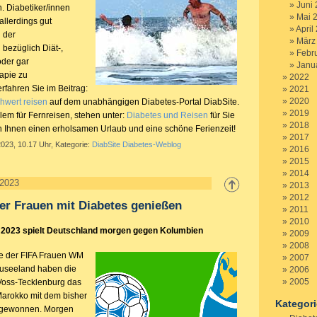
Juni
. Diabetiker/innen
Mai 
allerdings gut
April
 der
März
 bezüglich Diät-,
Febr
 oder gar
Janu
apie zu
2022
erfahren Sie im Beitrag:
2021
2020
hwert reisen
auf dem unabhängigen Diabetes-Portal DiabSite.
2019
llem für Fernreisen, stehen unter:
Diabetes und Reisen
für Sie
2018
n Ihnen einen erholsamen Urlaub und eine schöne Ferienzeit!
2017
2023, 10.17 Uhr, Kategorie:
DiabSite Diabetes-Weblog
2016
2015
2014
 2023
2013
2012
er Frauen mit Diabetes genießen
2011
2010
 2023 spielt Deutschland morgen gegen Kolumbien
2009
2008
e der FIFA Frauen WM
2007
euseeland haben die
2006
2005
Voss-Tecklenburg das
Marokko mit dem bisher
Kategor
) gewonnen. Morgen