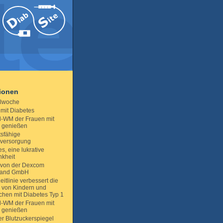
tionen
llwoche
 mit Diabetes
l-WM der Frauen mit
 genießen
tsfähige
sversorgung
s, eine lukrative
nkheit
von der Dexcom
land GmbH
itlinie verbessert die
 von Kindern und
chen mit Diabetes Typ 1
l-WM der Frauen mit
 genießen
er Blutzuckerspiegel