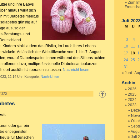
Zum In
ütter und ihre Babys
Freundsc
ber hinaus wirkt sich
en mit Diabetes mellitus
Juli 202
nsdiabetes günstig auf
M
D
age aus, so der
es-Beratungs- und
3
4
 Deutschland
en Kindern sinkt zudem das Risiko, im Laufe ihres Lebens
10
11
1
twickeln. Anlässlich der Weltstillwoche vom 1. bis 7. August
17
18
1
ten, worauf Diabetespatientinnen während des Stillens achten
24
25
2
etroffenen dazu, multiprofessionelle Diabetesambulanzen
31
h dort ausführlich beraten zu lassen.
Nachricht lesen
« Juni
Aug
2023, 12.14 Uhr, Kategorie:
Nachrichten
Archiv
2026
2023
2025
2024
abetes
2023
Deze
zeit
Nove
Okto
uren oder gar ein
Sept
die entlegensten
Augu
Juli 
 heute für Menschen