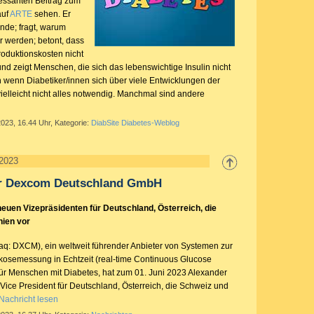
essanten Beitrag zum
auf
ARTE
sehen. Er
nde; fragt, warum
r werden; betont, dass
roduktionskosten nicht
 und zeigt Menschen, die sich das lebenswichtige Insulin nicht
h wenn Diabetiker/innen sich über viele Entwicklungen der
t vielleicht nicht alles notwendig. Manchmal sind andere
2023, 16.44 Uhr, Kategorie:
DiabSite Diabetes-Weblog
 2023
r Dexcom Deutschland GmbH
euen Vizepräsidenten für Deutschland, Österreich, die
ien vor
q: DXCM), ein weltweit führender Anbieter von Systemen zur
ukosemessung in Echtzeit (real-time Continuous Glucose
für Menschen mit Diabetes, hat zum 01. Juni 2023 Alexander
Vice President für Deutschland, Österreich, die Schweiz und
Nachricht lesen