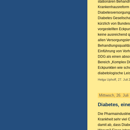
stationären Behandlu
Krankenhausreform 
Diabetesversorgung 
Diabetes Gesellschaf
kürzlich von Bundes
vorgestellten Eckpu
keine ausreichend qu
allen Versorgungsle
Behandlungsqualität
Einführung von Vorh
DDG als einen absol
Bereich „Komplex Di
Eckpunkten wie scho
diabetologische Lei
Helga Uphoff, 27. Juli 
Mittwoch, 26. Juli
Diabetes, eine
Die Pharmaindustrie 
Krankheit sehr viel G
damit ab, dass Diabe