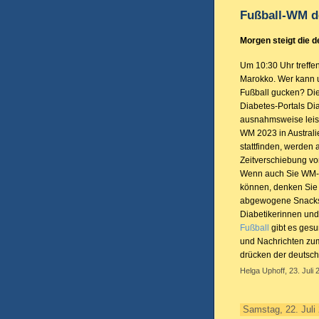
Fußball-WM d
Morgen steigt die d
Um 10:30 Uhr treffen
Marokko. Wer kann 
Fußball gucken? Die 
Diabetes-Portals Di
ausnahmsweise leist
WM 2023 in Austral
stattfinden, werden 
Zeitverschiebung vo
Wenn auch Sie WM-
können, denken Sie
abgewogene Snacks. 
Diabetikerinnen und
Fußball
gibt es gesu
und Nachrichten z
drücken der deutsc
Helga Uphoff, 23. Juli 
Samstag, 22. Juli