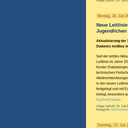
Helga Uphoff, 25. Juli 
Montag, 24. Juli 
Neue Leitlini
Jugendlichen 
Aktualisierung der 
Diabetes mellitus 
Seit der letzten Akt
Leitlinie im Jahre 20
Kinder-Diabetologi
technischen Fortschri
Weiterentwicklunge
in der neuen Leitlin
festgelegt und mit 
belegt, besonders a
Nachricht lesen
Helga Uphoff, 24. Juli 
Kategorie:
Nachrichten
Sonntag, 23. Juli 