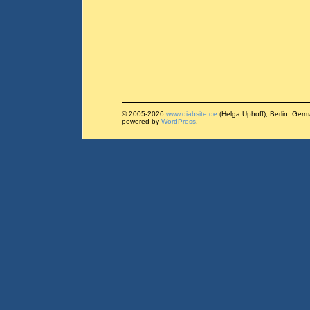
© 2005-2026
www.diabsite.de
(Helga Uphoff), Berlin, Ger
powered by
WordPress
.