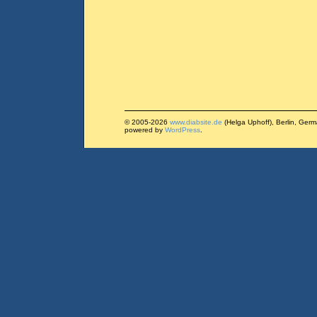
© 2005-2026
www.diabsite.de
(Helga Uphoff), Berlin, Ger
powered by
WordPress
.