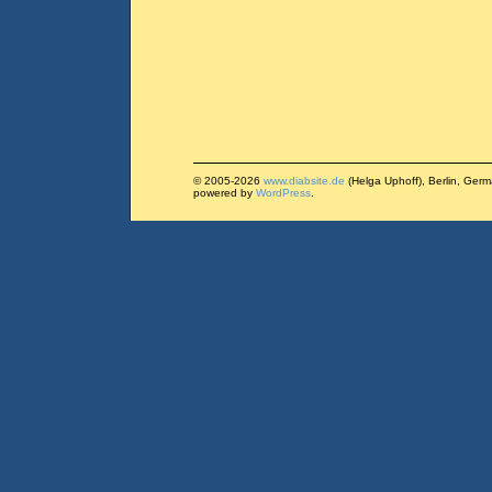
© 2005-2026
www.diabsite.de
(Helga Uphoff), Berlin, Ger
powered by
WordPress
.