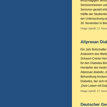
einschlägigen Verso
Seniorenheimen unt
Senioren gezielt er
Hälfte der Studient
der Untersuchung p
30. November in Ber
Helga Uphoff, 17. Nov
Allpresan Dia
Ein Jahr Botschafter
Anlässlich des Welt
Schaum-Creme Herste
für den Diabetes-Bot
Hersteller der med
Allpresan diabetic, 
Behandlung trockene
Diabetes, der sich 
„Dein Leben mit Dia
Helga Uphoff, 17. Nov
Deutscher Ges