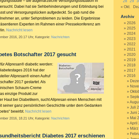
rgungsstudie – die augenärztliche Versorgungssituation in
28
29
3
ersucht. Dabei hat sie Sehbehinderungen und Erblindung bei
« Okt.
Dez
fasst und Versorgungslücken aufgedeckt. So gab rund die
Archiv
eilnehmer an, unter Sehproblemen zu leiden. Die Ergebnisse
2026
räsentieren Experten im Rahmen einer Pressekonferenz am
2025
lin.
Nachricht lesen
2024
ember 2016, 20.17 Uhr, Kategorie:
Nachrichten
2023
2022
2021
betes Botschafter 2017 gesucht
2020
2019
 für Allpresan® diabetic werden:
2018
diabetestages 2016 hat der
2017
2016
ller Allpresan® einen Aufruf
Deze
schafter 2017 gestartet. Als
Nove
izinischen Schaum-Creme
Okto
das einzige Produkt zur
Sept
r Haut bei Diabetikern, sucht Allpresan einen Menschen mit
Augu
mit seiner ganz persönlichen Geschichte unter dem Gedanken
Juli 
betes“ bewirbt.
Nachricht lesen
Juni
Mai 
ember 2016, 18.21 Uhr, Kategorie:
Nachrichten
April
März
Febr
undheitsbericht Diabetes 2017 erschienen