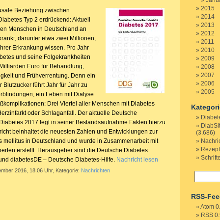
Janu
2015
ausale Beziehung zwischen
2014
abetes Typ 2 erdrückend: Aktuell
2013
onen Menschen in Deutschland an
2012
krankt, darunter etwa zwei Millionen,
2011
ihrer Erkrankung wissen. Pro Jahr
2010
betes und seine Folgekrankheiten
2009
Milliarden Euro für Behandlung,
2008
2007
igkeit und Frühverrentung. Denn ein
2006
r Blutzucker führt Jahr für Jahr zu
2005
blindungen, ein Leben mit Dialyse
ßkomplikationen: Drei Viertel aller Menschen mit Diabetes
Kategor
 Herzinfarkt oder Schlaganfall. Der aktuelle Deutsche
Diabet
Diabetes 2017 legt in seiner Bestandsaufnahme Fakten hierzu
DiabSi
ericht beinhaltet die neuesten Zahlen und Entwicklungen zur
(3.686)
 mellitus in Deutschland und wurde in Zusammenarbeit mit
Nachri
Rezep
erten erstellt. Herausgeber sind die Deutsche Diabetes
Schritt
und diabetesDE – Deutsche Diabetes-Hilfe.
Nachricht lesen
ember 2016, 18.06 Uhr, Kategorie:
Nachrichten
RSS-Fee
Atom 0
RSS 0.