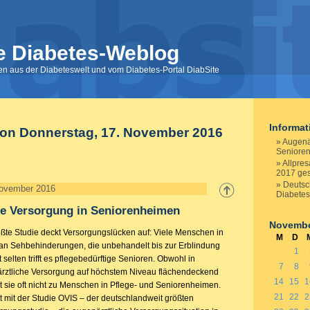
e Diabetes-Weblog
nen aus der Diabeteswelt und vom Diabetes-Portal DiabSite
Informa
von Donnerstag, 17. November 2016
Augenä
Seniore
Allpres
2017 ge
Deutsc
November 2016
Diabetes
he Versorgung in Seniorenheimen
Novembe
ßte Studie deckt Versorgungslücken auf: Viele Menschen in
M
D
an Sehbehinderungen, die unbehandelt bis zur Erblindung
1
 selten trifft es pflegebedürftige Senioren. Obwohl in
7
8
rztliche Versorgung auf höchstem Niveau flächendeckend
14
15
1
gt sie oft nicht zu Menschen in Pflege- und Seniorenheimen.
21
22
2
t mit der Studie OVIS – der deutschlandweit größten