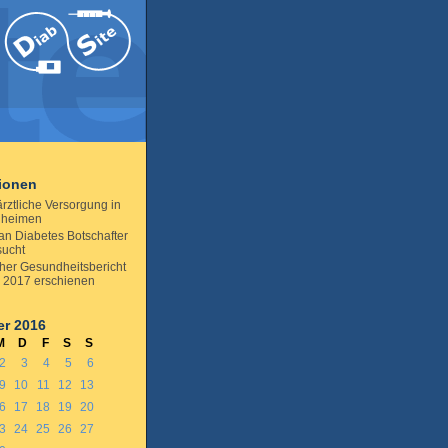
tionen
rztliche Versorgung in
nheimen
an Diabetes Botschafter
sucht
her Gesundheitsbericht
 2017 erschienen
r 2016
M
D
F
S
S
2
3
4
5
6
9
10
11
12
13
6
17
18
19
20
3
24
25
26
27