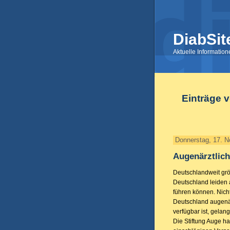
DiabSit
Aktuelle Informatio
Einträge 
Donnerstag, 17. 
Augenärztlic
Deutschlandweit grö
Deutschland leiden 
führen können. Nicht
Deutschland augenä
verfügbar ist, gelan
Die Stiftung Auge ha