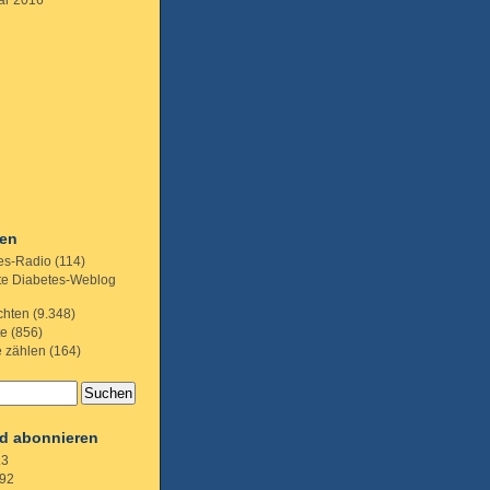
ar 2016
ien
es-Radio
(114)
te Diabetes-Weblog
chten
(9.348)
te
(856)
e zählen
(164)
d abonnieren
.3
92