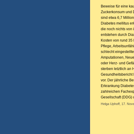
Beweise für eine k
Zuckerkonsum und Di
sind etwa 6,7 Milli
Diabetes mellitus er
die noch nichts von 
entstehen durch Dia
Kosten von rund 35 
Pflege, Arbeitsunfäh
schlecht eingestellte
Amputationen, Neuer
oder Herz- und Gefä
sterben letztlich an
Gesundheitsbericht 
vor. Der jährliche B
Erkrankung Diabetes
zahlreichen Fachexp
Gesellschaft (DDG) 
Helga Uphoff, 17. Nov