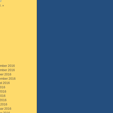
0
. »
mber 2016
mber 2016
ber 2016
ember 2016
st 2016
2016
 2016
2016
 2016
 2016
uar 2016