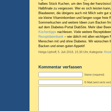
halbes Stück Kuchen, um den Sieg der französis
Halbfinale zu vergessen. Wer es sich leisten kann,
Blaubeeren, die übrigens auch mit Milch sehr gu
sie kleine Vitaminbomben und fangen sogar freie R
Sommerkuchen und weitere Ideen zum Backen fin
auf dem Diabetes-Portal DiabSite. Mehr über Beer
Küchentipps
nachlesen. Viele weitere Rezeptideen
Rezeptdatenbank
– wie üblich mit allen wichtigen
Menschen mit und ohne Diabetes. Wir wünschen I
Backen und einen guten Appetit!
Helga Uphoff, 5. Juli 2016, 15.30 Uhr, Kategorie:
Reze
Kommentar verfassen
Name (required)
E-Mail (wird nicht verö