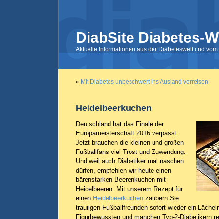
DiabSite Diabetes-W
Aktuelle Informationen aus der Diabeteswelt und vom 
«
Mit Diabetes unbeschwert ins Ausland verreisen
Heidelbeerkuchen
Deutschland hat das Finale der
Europameisterschaft 2016 verpasst.
Jetzt brauchen die kleinen und großen
Fußballfans viel Trost und Zuwendung.
Und weil auch Diabetiker mal naschen
dürfen, empfehlen wir heute einen
bärenstarken Beerenkuchen mit
Heidelbeeren. Mit unserem Rezept für
einen
Heidelbeerkuchen
zaubern Sie
traurigen Fußballfreunden sofort wieder ein Lächel
Figurbewussten und manchen Typ-2-Diabetikern reic