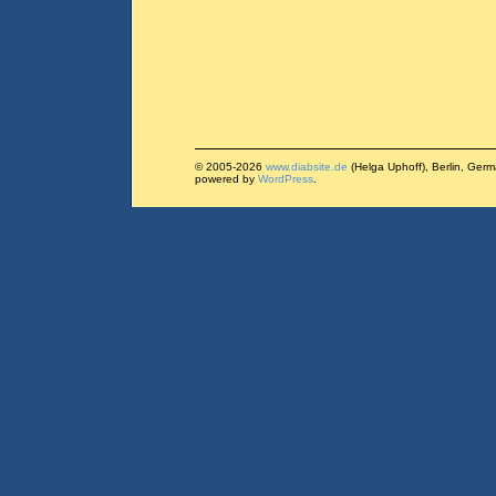
© 2005-2026
www.diabsite.de
(Helga Uphoff), Berlin, Ger
powered by
WordPress
.