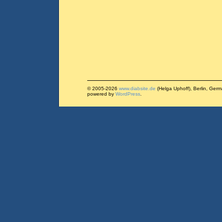
© 2005-2026
www.diabsite.de
(Helga Uphoff), Berlin, Ger
powered by
WordPress
.