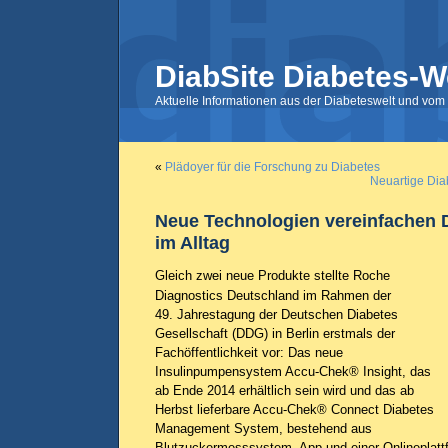
DiabSite Diabetes-W
Aktuelle Informationen aus der Diabeteswelt und vom 
«
Plädoyer für die Forschung zu Diabetes
Neuartige Dia
Neue Technologien vereinfachen 
im Alltag
Gleich zwei neue Produkte stellte Roche
Diagnostics Deutschland im Rahmen der
49. Jahrestagung der Deutschen Diabetes
Gesellschaft (DDG) in Berlin erstmals der
Fachöffentlichkeit vor: Das neue
Insulinpumpensystem Accu-Chek® Insight, das
ab Ende 2014 erhältlich sein wird und das ab
Herbst lieferbare Accu-Chek® Connect Diabetes
Management System, bestehend aus
Blutzuckermesssystem, App und einer Onlineplattf