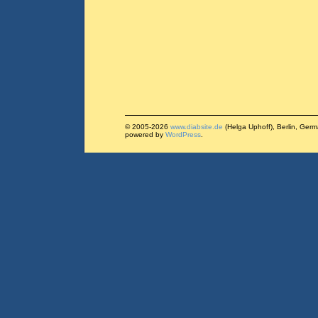
© 2005-2026
www.diabsite.de
(Helga Uphoff), Berlin, Ger
powered by
WordPress
.