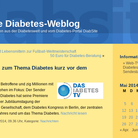
e Diabetes-Weblog
nen aus der Diabeteswelt und vom Diabetes-Portal DiabSite
t Lebensmitteln zur Fußball-Weltmeisterschaft
50 Euro für Diabetes-Beratung
»
Informa
Web-T
 zum Thema Diabetes kurz vor dem
Diabetes
Sendesta
 Betroffene und zig Millionen mit
Mai 201
tehen im Fokus: Der Sender
M
D
Diabetes hat seine Premiere
der Jubiläumstagung der
5
6
Gesellschaft, dem Diabetes Kongress in Berlin, der zentralen
12
13
1
Jahres rund um das Thema Diabetes.
Nachricht lesen
19
20
2
2014, 09.36 Uhr, Kategorie:
Nachrichten
26
27
2
« Apr.
Jun