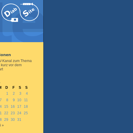
tionen
V-Kanal zum Thema
 kurz vor dem
rt
4
M
D
F
S
S
1
2
3
4
7
8
9
10
11
4
15
16
17
18
1
22
23
24
25
8
29
30
31
i »