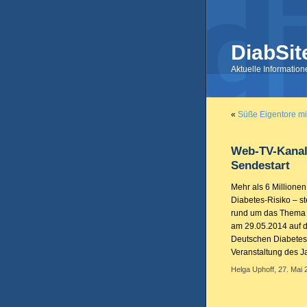
DiabSit
Aktuelle Informatio
«
Süße Eigentore mi
Web-TV-Kanal
Sendestart
Mehr als 6 Millionen
Diabetes-Risiko – s
rund um das Thema 
am 29.05.2014 auf 
Deutschen Diabetes 
Veranstaltung des 
Helga Uphoff, 27. Mai 