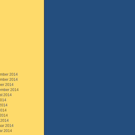
mber 2014
mber 2014
ber 2014
ember 2014
st 2014
2014
 2014
2014
 2014
 2014
uar 2014
ar 2014