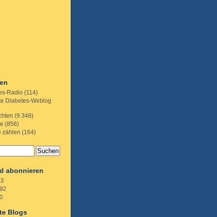
ien
es-Radio
(114)
te Diabetes-Weblog
chten
(9.348)
te
(856)
e zählen
(164)
d abonnieren
.3
92
0
te Blogs