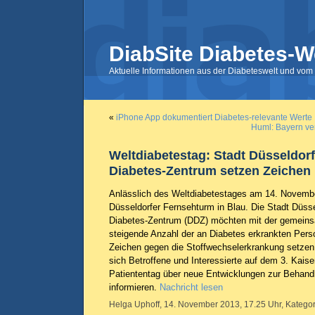
DiabSite Diabetes-W
Aktuelle Informationen aus der Diabeteswelt und vom 
«
iPhone App dokumentiert Diabetes-relevante Werte
Huml: Bayern ver
Weltdiabetestag: Stadt Düsseldor
Diabetes-Zentrum setzen Zeichen
Anlässlich des Weltdiabetestages am 14. November
Düsseldorfer Fernsehturm in Blau. Die Stadt Düss
Diabetes-Zentrum (DDZ) möchten mit der gemeins
steigende Anzahl der an Diabetes erkrankten Pers
Zeichen gegen die Stoffwechselerkrankung setze
sich Betroffene und Interessierte auf dem 3. Kaise
Patiententag über neue Entwicklungen zur Behand
informieren.
Nachricht lesen
Helga Uphoff, 14. November 2013, 17.25 Uhr, Kategor