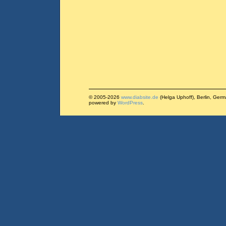
© 2005-2026
www.diabsite.de
(Helga Uphoff), Berlin, Ger
powered by
WordPress
.