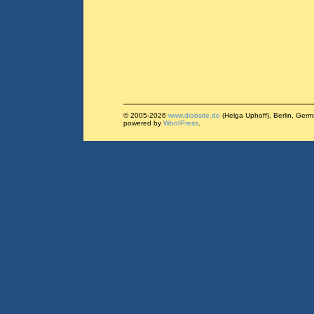
© 2005-2026
www.diabsite.de
(Helga Uphoff), Berlin, Ger
powered by
WordPress
.