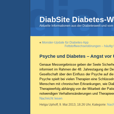
DiabSite Diabetes-W
Aktuelle Informationen aus der Diabeteswelt und vom 
«
Monster-Update für Diabetes-App
Fettstoffwechselstörungen – häufig
Psyche und Diabetes – Angst vor
Genaue Messergebnisse geben der Seele Sicherhe
informiert im Rahmen der 48. Jahrestagung der D
Gesellschaft über den Einfluss der Psyche auf die
Psyche spielt bei vielen Therapien eine Schlüsselr
Menschen mit chronischen Erkrankungen, wie Diabe
Therapieerfolg abhängig von der Mitarbeit der Pat
notwendigen Verhaltensänderungen und Therapiee
Nachricht lesen
Helga Uphoff, 9. Mai 2013, 18.26 Uhr, Kategorie:
Nach