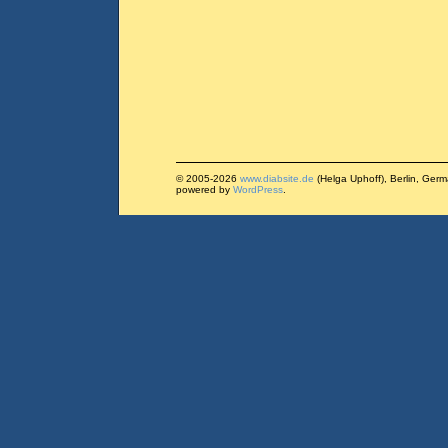
© 2005-2026
www.diabsite.de
(Helga Uphoff), Berlin, Ger
powered by
WordPress
.