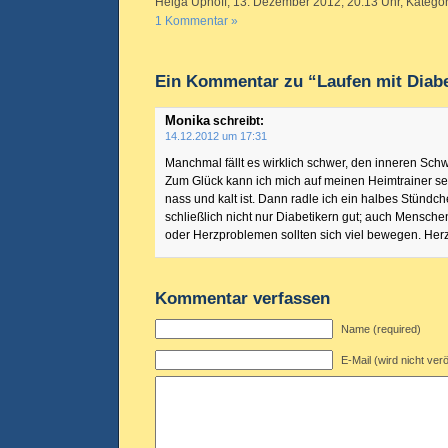
Helga Uphoff, 13. Dezember 2012, 20.13 Uhr, Kategor
1 Kommentar »
Ein Kommentar zu “Laufen mit Diabe
Monika
schreibt:
14.12.2012 um 17:31
Manchmal fällt es wirklich schwer, den inneren Sc
Zum Glück kann ich mich auf meinen Heimtrainer s
nass und kalt ist. Dann radle ich ein halbes Stündc
schließlich nicht nur Diabetikern gut; auch Mensch
oder Herzproblemen sollten sich viel bewegen. Her
Kommentar verfassen
Name (required)
E-Mail (wird nicht verö