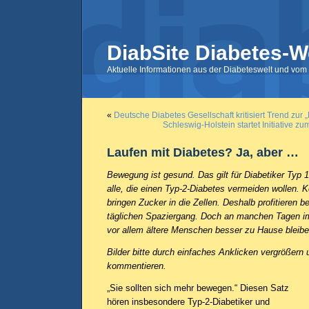
DiabSite Diabetes-W
Aktuelle Informationen aus der Diabeteswelt und vom 
«
Deutsche Diabetes Gesellschaft kritisiert Trend zur
Schleswig-Holstein startet Initiative 
Laufen mit Diabetes? Ja, aber …
Bewegung ist gesund. Das gilt für Diabetiker Typ 
alle, die einen Typ-2-Diabetes vermeiden wollen. K
bringen Zucker in die Zellen. Deshalb profitieren 
täglichen Spaziergang. Doch an manchen Tagen im
vor allem ältere Menschen besser zu Hause bleibe
Bilder bitte durch einfaches Anklicken vergrößern 
kommentieren.
„Sie sollten sich mehr bewegen.“ Diesen Satz
hören insbesondere Typ-2-Diabetiker und