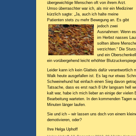
übergewichtige Menschen oft von ihrem Arzt.
Umso überraschter war ich, als mir ein Mediziner
kürzlich sagte: „Ja, auch ich halte meine
Patienten stets zu mehr Bewegung an.
Es gibt
jedoch zwei
Ausnahmen: Wenn es i
im Herbst nasses Lau
sollten ältere Mensch
verzichten.“ Die Stur
und ein Oberschenkel
ein vorübergehend leicht erhöhter Blutzuckerspiege
Leider kann ich kein Glatteis dafür verantwortlic
Walk heute ausgefallen ist. Es lag nur etwas Schn
Schweinehund hat einfach einen Sieg davon getra
Tatsache, dass es erst nach 8 Uhr langsam hell 
kalt war, habe ich mich lieber an einige der vielen
Bearbeitung warteten. In den kommenden Tagen we
Minuten länger laufen.
Sie und ich – wir lassen uns doch von einem klein
demotivieren, oder?
Ihre Helga Uphoff