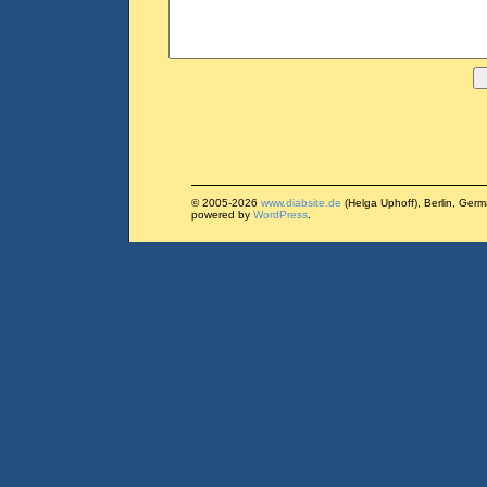
© 2005-2026
www.diabsite.de
(Helga Uphoff), Berlin, Ger
powered by
WordPress
.