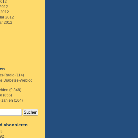
2012
 2012
 2012
uar 2012
ar 2012
ien
es-Radio
(114)
te Diabetes-Weblog
chten
(9.348)
te
(856)
e zählen
(164)
d abonnieren
.3
92