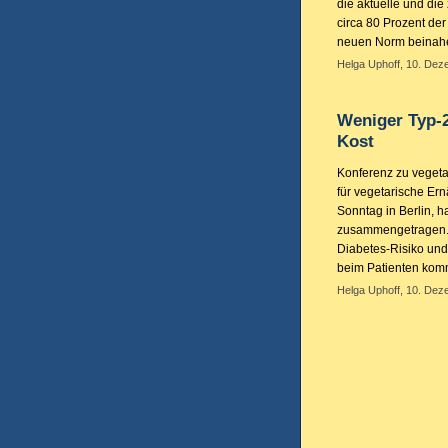
die aktuelle und die
circa 80 Prozent der
neuen Norm beinahe 
Helga Uphoff, 10. Dez
Weniger Typ-2
Kost
Konferenz zu vegeta
für vegetarische E
Sonntag in Berlin, 
zusammengetragen. F
Diabetes-Risiko und 
beim Patienten kom
Helga Uphoff, 10. Dez