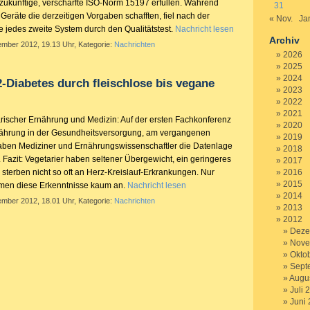
 zukünftige, verschärfte ISO-Norm 15197 erfüllen. Während
31
 Geräte die derzeitigen Vorgaben schafften, fiel nach der
« Nov.
Ja
jedes zweite System durch den Qualitätstest.
Nachricht lesen
Archiv
ember 2012, 19.13 Uhr, Kategorie:
Nachrichten
2026
2025
2024
-Diabetes durch fleischlose bis vegane
2023
2022
2021
rischer Ernährung und Medizin: Auf der ersten Fachkonferenz
2020
rnährung in der Gesundheitsversorgung, am vergangenen
2019
haben Mediziner und Ernährungswissenschaftler die Datenlage
2018
azit: Vegetarier haben seltener Übergewicht, ein geringeres
2017
sterben nicht so oft an Herz-Kreislauf-Erkrankungen. Nur
2016
2015
men diese Erkenntnisse kaum an.
Nachricht lesen
2014
ember 2012, 18.01 Uhr, Kategorie:
Nachrichten
2013
2012
Deze
Nove
Okto
Sept
Augu
Juli 
Juni