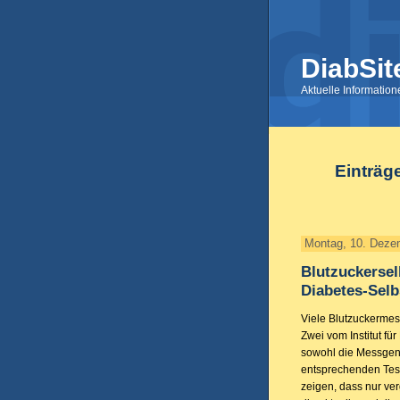
DiabSit
Aktuelle Informatio
Einträg
Montag, 10. Deze
Blutzuckersel
Diabetes-Sel
Viele Blutzuckermes
Zwei vom Institut f
sowohl die Messgena
entsprechenden Test
zeigen, dass nur ve