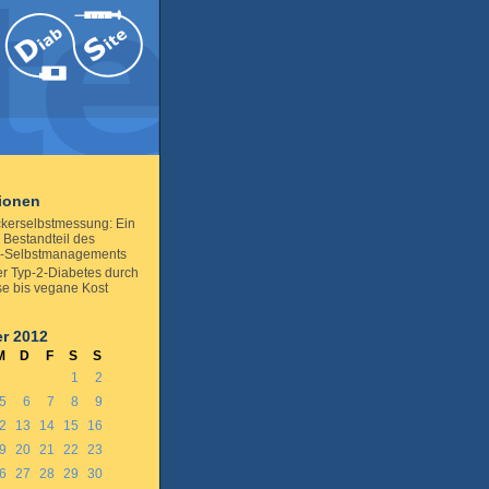
tionen
ckerselbstmessung: Ein
 Bestandteil des
s-Selbstmanagements
r Typ-2-Diabetes durch
ose bis vegane Kost
r 2012
M
D
F
S
S
1
2
5
6
7
8
9
2
13
14
15
16
9
20
21
22
23
6
27
28
29
30