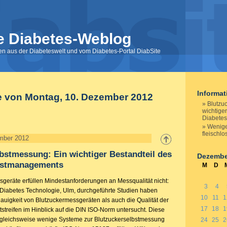
e Diabetes-Weblog
nen aus der Diabeteswelt und vom Diabetes-Portal DiabSite
Informa
e von Montag, 10. Dezember 2012
Blutzu
wichtiger
Diabete
Wenige
fleischl
mber 2012
bstmessung: Ein wichtiger Bestandteil des
Dezembe
bstmanagements
M
D
sgeräte erfüllen Mindestanforderungen an Messqualität nicht:
3
4
ür Diabetes Technologie, Ulm, durchgeführte Studien haben
10
11
1
uigkeit von Blutzuckermessgeräten als auch die Qualität der
17
18
1
streifen im Hinblick auf die DIN ISO-Norm untersucht. Diese
rgleichsweise wenige Systeme zur Blutzuckerselbstmessung
24
25
2