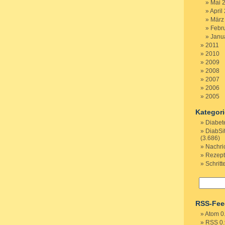
Mai 
April
März
Febr
Janu
2011
2010
2009
2008
2007
2006
2005
Kategor
Diabet
DiabSi
(3.686)
Nachri
Rezep
Schritt
RSS-Fee
Atom 0
RSS 0.