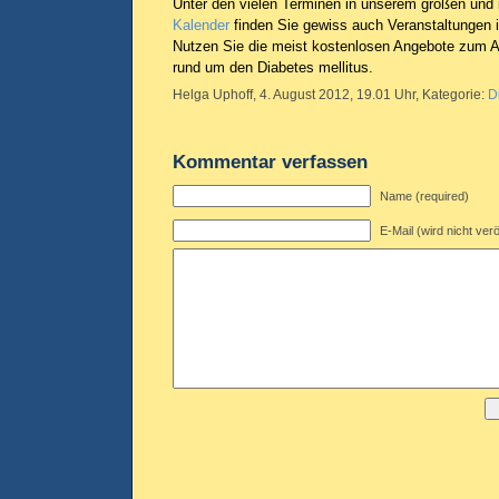
Unter den vielen Terminen in unserem großen und 
Kalender
finden Sie gewiss auch Veranstaltungen i
Nutzen Sie die meist kostenlosen Angebote zum 
rund um den Diabetes mellitus.
Helga Uphoff, 4. August 2012, 19.01 Uhr, Kategorie:
D
Kommentar verfassen
Name (required)
E-Mail (wird nicht verö