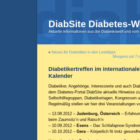
DiabSite Diabetes-W
Aktuelle Informationen aus der Diabeteswelt und vom 
«
Neues für Diabetiker in den Lesetipps
Morgens um 7 is
Diabetikertreffen im international
Kalender
Diabetiker, Angehörige, Interessierte und auch Dia
dem Diabetes-Portal DiabSite aktuelle Hinweise zu
Selbsthilfegruppen, Diabetikertagen, Kongressen
Regelmäßig stellen wir hier drei Veranstaltungen vo
– 13.08.2012 –
Judenburg, Österreich
– Erfahru
beim Zaumsitz’n und Ratsch’n
– 10.09.2012 –
Esens
– Das Schlafapnoe-Syndrom
– 10.10.2012 –
Gera
– Körperlich fit trotz gesund