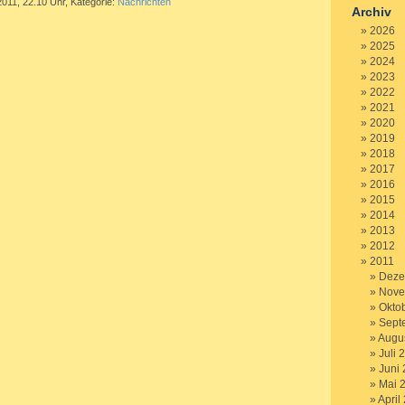
2011, 22.10 Uhr, Kategorie:
Nachrichten
Archiv
2026
2025
2024
2023
2022
2021
2020
2019
2018
2017
2016
2015
2014
2013
2012
2011
Deze
Nove
Okto
Sept
Augu
Juli 
Juni
Mai 
April