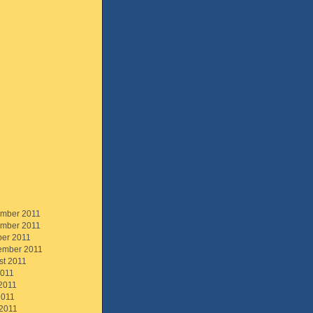
mber 2011
mber 2011
ber 2011
ember 2011
st 2011
2011
 2011
2011
 2011