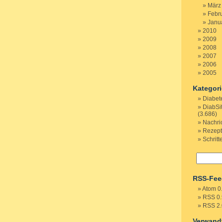
März
Febr
Janu
2010
2009
2008
2007
2006
2005
Kategor
Diabet
DiabSi
(3.686)
Nachri
Rezep
Schritt
RSS-Fee
Atom 0
RSS 0.
RSS 2.
Verwand