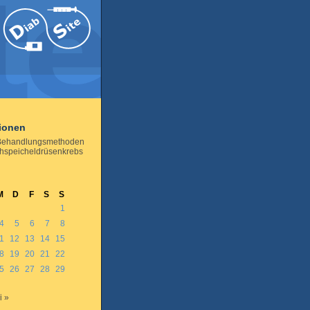
tionen
Behandlungsmethoden
hspeicheldrüsenkrebs
M
D
F
S
S
1
4
5
6
7
8
1
12
13
14
15
8
19
20
21
22
5
26
27
28
29
i »