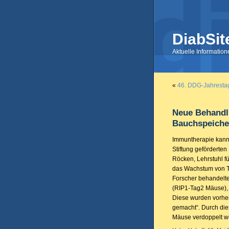
DiabSit
Aktuelle Informatio
«
46. DDG-Jahrestag
Neue Behandl
Bauchspeiche
Immuntherapie kann 
Stiftung geförderten
Röcken, Lehrstuhl f
das Wachstum von Tu
Forscher behandelt
(RIP1-Tag2 Mäuse), 
Diese wurden vorhe
gemacht“. Durch die
Mäuse verdoppelt w