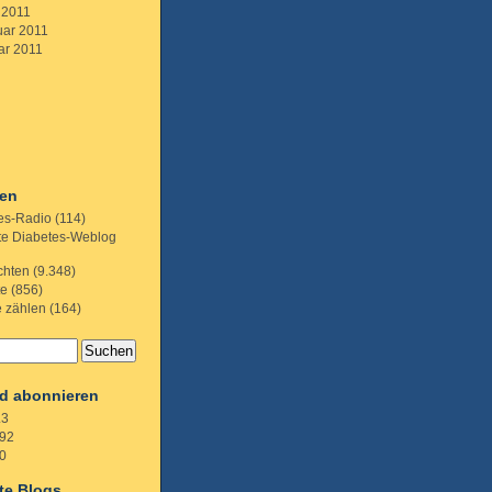
 2011
uar 2011
ar 2011
ien
es-Radio
(114)
te Diabetes-Weblog
chten
(9.348)
te
(856)
e zählen
(164)
d abonnieren
.3
92
0
te Blogs