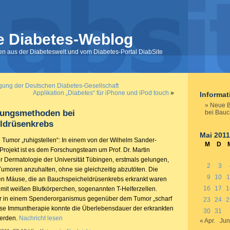
e Diabetes-Weblog
nen aus der Diabeteswelt und vom Diabetes-Portal DiabSite
ung der Deutschen Diabetes-Gesellschaft
Applikation „Diabetes“ für iPhone und iPod touch
»
Informa
Neue 
ungsmethoden bei
bei Bauc
ldrüsenkrebs
Mai 2011
Tumor „ruhigstellen“: In einem von der Wilhelm Sander-
M
D
 Projekt ist es dem Forschungsteam um Prof. Dr. Martin
ür Dermatologie der Universität Tübingen, erstmals gelungen,
2
3
moren anzuhalten, ohne sie gleichzeitig abzutöten. Die
9
10
1
en Mäuse, die an Bauchspeicheldrüsenkrebs erkrankt waren
16
17
1
mit weißen Blutkörperchen, sogenannten T-Helferzellen.
r in einem Spenderorganismus gegenüber dem Tumor „scharf
23
24
2
se Immuntherapie konnte die Überlebensdauer der erkrankten
30
31
erden.
Nachricht lesen
« Apr.
Jun