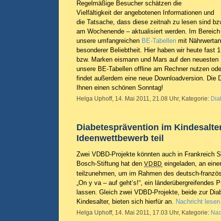
Regelmäßige Besucher schätzen die
Vielfältigkeit der angebotenen Informationen und
die Tatsache, dass diese zeitnah zu lesen sind bz
am Wochenende – aktualisiert werden. Im Bereich 
unsere umfangreichen
BE-Tabellen
mit Nährwertan
besonderer Beliebtheit. Hier haben wir heute fast 
bzw. Marken eismann und Mars auf den neuesten 
unsere BE-Tabellen offline am Rechner nutzen od
findet außerdem eine neue Downloadversion. Die 
Ihnen einen schönen Sonntag!
Helga Uphoff, 14. Mai 2011, 21.08 Uhr, Kategorie:
Dia
Diabetesprävention im Kindesalte
Ideenwettbewerb teil
Zwei VDBD-Projekte könnten auch in Frankreich S
Bosch-Stiftung hat den
eingeladen, an eine
VDBD
teilzunehmen, um im Rahmen des deutsch-franzö
„On y va – auf geht’s!“, ein länderübergreifendes P
lassen. Gleich zwei VDBD-Projekte, beide zur Dia
Kindesalter, bieten sich hierfür an.
Nachricht lesen
Helga Uphoff, 14. Mai 2011, 17.03 Uhr, Kategorie:
Nac