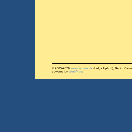
© 2005-2026
www.diabsite.de
(Helga Uphoff), Berlin, Ger
powered by
WordPress
.