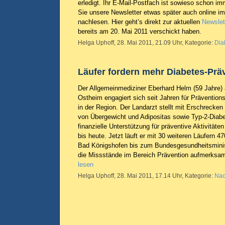
erledigt. Ihr E-Mail-Postfach ist sowieso schon i
Sie unsere Newsletter etwas später auch online i
nachlesen. Hier geht’s direkt zur aktuellen
Newslet
bereits am 20. Mai 2011 verschickt haben.
Helga Uphoff, 28. Mai 2011, 21.09 Uhr, Kategorie:
Dia
Läufer fordern mehr Diabetes-Prä
Der Allgemeinmediziner Eberhard Helm (59 Jahre)
Ostheim engagiert sich seit Jahren für Prävention
in der Region. Der Landarzt stellt mit Erschrecke
von Übergewicht und Adipositas sowie Typ-2-Diabe
finanzielle Unterstützung für präventive Aktivitäte
bis heute. Jetzt läuft er mit 30 weiteren Läufern
Bad Königshofen bis zum Bundesgesundheitsminist
die Missstände im Bereich Prävention aufmerks
lesen
Helga Uphoff, 28. Mai 2011, 17.14 Uhr, Kategorie:
Nac