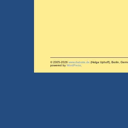
© 2005-2026
www.diabsite.de
(Helga Uphoff), Berlin, Ger
powered by
WordPress
.