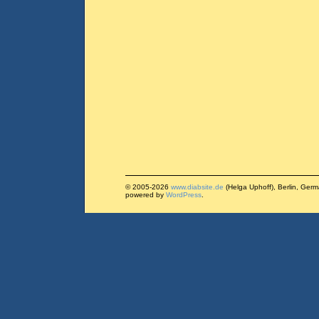
© 2005-2026
www.diabsite.de
(Helga Uphoff), Berlin, Ger
powered by
WordPress
.