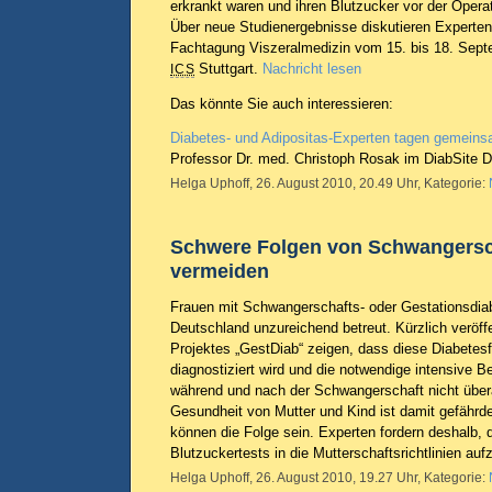
erkrankt waren und ihren Blutzucker vor der Operati
Über neue Studienergebnisse diskutieren Experte
Fachtagung Viszeralmedizin vom 15. bis 18. Sep
Stuttgart.
Nachricht lesen
ICS
Das könnte Sie auch interessieren:
Diabetes- und Adipositas-Experten tagen gemein
Professor Dr. med. Christoph Rosak im DiabSite D
Helga Uphoff, 26. August 2010, 20.49 Uhr, Kategorie:
Schwere Folgen von Schwangersc
vermeiden
Frauen mit Schwangerschafts- oder Gestationsdia
Deutschland unzureichend betreut. Kürzlich veröff
Projektes „GestDiab“ zeigen, dass diese Diabetes
diagnostiziert wird und die notwendige intensive B
während und nach der Schwangerschaft nicht überal
Gesundheit von Mutter und Kind ist damit gefährd
können die Folge sein. Experten fordern deshalb,
Blutzuckertests in die Mutterschaftsrichtlinien a
Helga Uphoff, 26. August 2010, 19.27 Uhr, Kategorie: