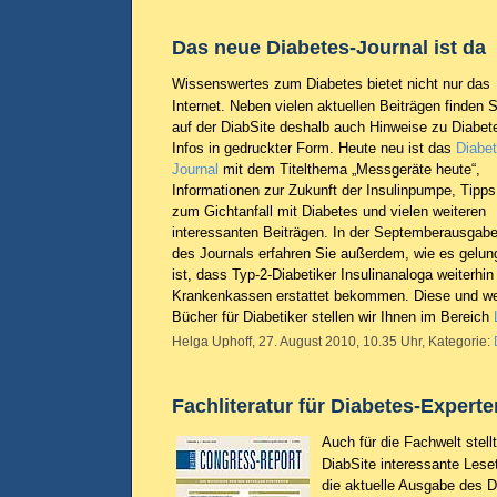
Das neue Diabetes-Journal ist da
Wissenswertes zum Diabetes bietet nicht nur das
Internet. Neben vielen aktuellen Beiträgen finden S
auf der DiabSite deshalb auch Hinweise zu Diabet
Infos in gedruckter Form. Heute neu ist das
Diabet
Journal
mit dem Titelthema „Messgeräte heute“,
Informationen zur Zukunft der Insulinpumpe, Tipps
zum Gichtanfall mit Diabetes und vielen weiteren
interessanten Beiträgen. In der Septemberausgab
des Journals erfahren Sie außerdem, wie es gelun
ist, dass Typ-2-Diabetiker Insulinanaloga weiterhi
Krankenkassen erstattet bekommen. Diese und wei
Bücher für Diabetiker stellen wir Ihnen im Bereich
Helga Uphoff, 27. August 2010, 10.35 Uhr, Kategorie:
Fachliteratur für Diabetes-Experte
Auch für die Fachwelt stell
DiabSite interessante Lese
die aktuelle Ausgabe des 