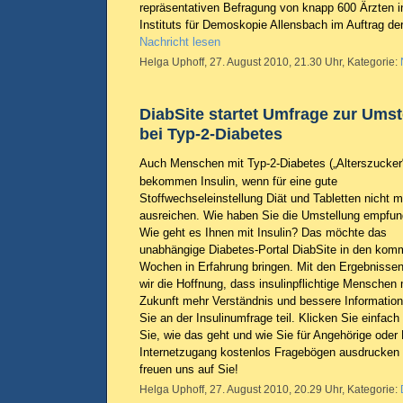
repräsentativen Befragung von knapp 600 Ärzten in
Instituts für Demoskopie Allensbach im Auftrag 
Nachricht lesen
Helga Uphoff, 27. August 2010, 21.30 Uhr, Kategorie:
DiabSite startet Umfrage zur Umst
bei Typ-2-Diabetes
Auch Menschen mit Typ-2-Diabetes („Alterszucker
bekommen Insulin, wenn für eine gute
Stoffwechseleinstellung Diät und Tabletten nicht 
ausreichen. Wie haben Sie die Umstellung empfu
Wie geht es Ihnen mit Insulin? Das möchte das
unabhängige Diabetes-Portal DiabSite in den ko
Wochen in Erfahrung bringen. Mit den Ergebnisse
wir die Hoffnung, dass insulinpflichtige Menschen 
Zukunft mehr Verständnis und bessere Informatio
Sie an der Insulinumfrage teil. Klicken Sie einfach
Sie, wie das geht und wie Sie für Angehörige oder
Internetzugang kostenlos Fragebögen ausdrucken 
freuen uns auf Sie!
Helga Uphoff, 27. August 2010, 20.29 Uhr, Kategorie: