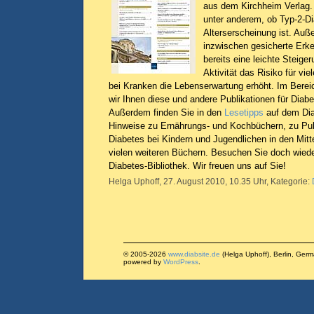
aus dem Kirchheim Verlag. 
unter anderem, ob Typ-2-Di
Alterserscheinung ist. Auß
inzwischen gesicherte Erk
bereits eine leichte Steige
Aktivität das Risiko für vi
bei Kranken die Lebenserwartung erhöht. Im Bere
wir Ihnen diese und andere Publikationen für Diabe
Außerdem finden Sie in den
Lesetipps
auf dem Dia
Hinweise zu Ernährungs- und Kochbüchern, zu Pub
Diabetes bei Kindern und Jugendlichen in den Mitt
vielen weiteren Büchern. Besuchen Sie doch wied
Diabetes-Bibliothek. Wir freuen uns auf Sie!
Helga Uphoff, 27. August 2010, 10.35 Uhr, Kategorie:
© 2005-2026
www.diabsite.de
(Helga Uphoff), Berlin, Ger
powered by
WordPress
.