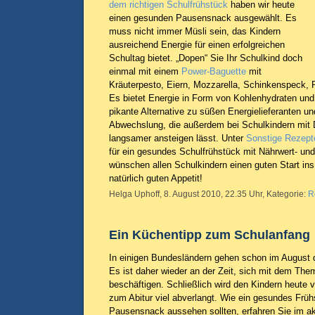
dem richtigen Schulfrühstück
haben wir heute
einen gesunden Pausensnack ausgewählt. Es
muss nicht immer Müsli sein, das Kindern
ausreichend Energie für einen erfolgreichen
Schultag bietet. „Dopen“ Sie Ihr Schulkind doch
einmal mit einem
Power-Baguette
mit
Kräuterpesto, Eiern, Mozzarella, Schinkenspeck, P
Es bietet Energie in Form von Kohlenhydraten und
pikante Alternative zu süßen Energielieferanten u
Abwechslung, die außerdem bei Schulkindern mit 
langsamer ansteigen lässt. Unter
Sonstige Rezept
für ein gesundes Schulfrühstück mit Nährwert- u
wünschen allen Schulkindern einen guten Start in
natürlich guten Appetit!
Helga Uphoff, 8. August 2010, 22.35 Uhr, Kategorie:
R
Ein Küchentipp zum Schulanfang
In einigen Bundesländern gehen schon im August d
Es ist daher wieder an der Zeit, sich mit dem The
beschäftigen. Schließlich wird den Kindern heute 
zum Abitur viel abverlangt. Wie ein gesundes Frü
Pausensnack aussehen sollten, erfahren Sie im ak