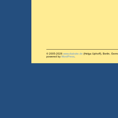
© 2005-2026
www.diabsite.de
(Helga Uphoff), Berlin, Ger
powered by
WordPress
.