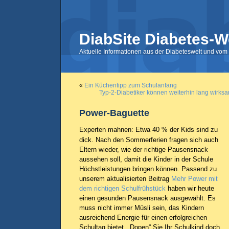
DiabSite Diabetes-W
Aktuelle Informationen aus der Diabeteswelt und vom 
«
Ein Küchentipp zum Schulanfang
Typ-2-Diabetiker können weiterhin lang wirks
Power-Baguette
Experten mahnen: Etwa 40 % der Kids sind zu
dick. Nach den Sommerferien fragen sich auch
Eltern wieder, wie der richtige Pausensnack
aussehen soll, damit die Kinder in der Schule
Höchstleistungen bringen können. Passend zu
unserem aktualisierten Beitrag
Mehr Power mit
dem richtigen Schulfrühstück
haben wir heute
einen gesunden Pausensnack ausgewählt. Es
muss nicht immer Müsli sein, das Kindern
ausreichend Energie für einen erfolgreichen
Schultag bietet. „Dopen“ Sie Ihr Schulkind doch