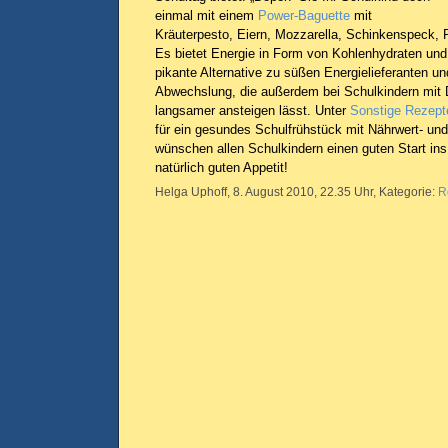
einmal mit einem
Power-Baguette
mit
Kräuterpesto, Eiern, Mozzarella, Schinkenspeck, P
Es bietet Energie in Form von Kohlenhydraten und
pikante Alternative zu süßen Energielieferanten u
Abwechslung, die außerdem bei Schulkindern mit 
langsamer ansteigen lässt. Unter
Sonstige Rezept
für ein gesundes Schulfrühstück mit Nährwert- u
wünschen allen Schulkindern einen guten Start in
natürlich guten Appetit!
Helga Uphoff, 8. August 2010, 22.35 Uhr, Kategorie:
R