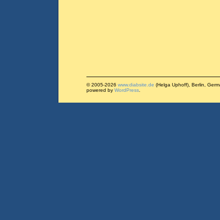
© 2005-2026
www.diabsite.de
(Helga Uphoff), Berlin, Ger
powered by
WordPress
.