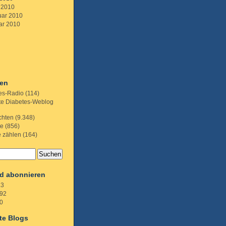
 2010
uar 2010
ar 2010
ien
es-Radio
(114)
te Diabetes-Weblog
chten
(9.348)
te
(856)
e zählen
(164)
d abonnieren
.3
92
0
te Blogs