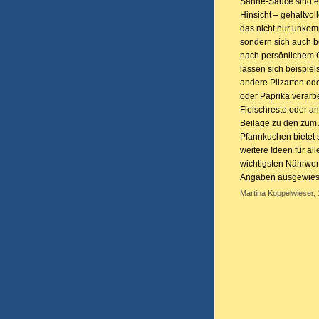
Sahne-Sauce sind ei
Hinsicht – gehaltvol
das nicht nur unkompl
sondern sich auch b
nach persönlichem 
lassen sich beispiels
andere Pilzarten od
oder Paprika verarb
Fleischreste oder a
Beilage zu den zum
Pfannkuchen bietet s
weitere Ideen für al
wichtigsten Nährwer
Angaben ausgewiese
Martina Koppelwieser, 