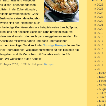
n herzhaftes und – in jeder
2026
les Mittag- oder Abendessen,
2025
iziert in der Zubereitung ist,
2024
eliebig abwandeln lässt. Ganz
2023
Gusto oder saisonalem Angebot
2022
weise statt der Pfifferlinge auch
2021
er beliebige Gemüsesorten wie beispielsweise Lauch, Spinat
2020
eiten, und der gekochte Schinken kann problemlos durch
2019
ndere Wurst ersetzt oder auch ganz weggelassen werden. Als
2018
 Abschluss mit etwas Sahne und Käse überbackenen
2017
2016
ich ein knackiger Salat an. Unter
Sonstige Rezepte
finden Sie
2015
lerlei Überbackenes. Wie gewohnt werden für alle Rezepte die
2014
tangaben und für Menschen mit Diabetes auch die BE-
2013
n. Wir wünschen guten Appetit!
2012
15. August 2010, 18.33 Uhr, Kategorie:
Rezepte
2011
2010
Deze
Nove
Okto
Sept
Augu
Juli 
Juni
Mai 
April