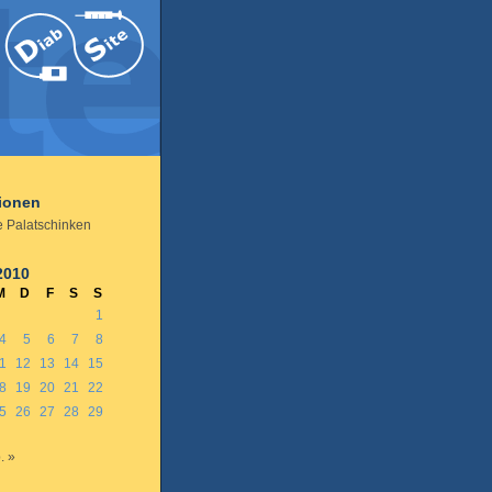
tionen
e Palatschinken
2010
M
D
F
S
S
1
4
5
6
7
8
1
12
13
14
15
8
19
20
21
22
5
26
27
28
29
. »