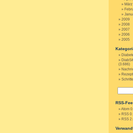
März
Febr
Janu
2009
2008
2007
2006
2005
Kategor
Diabet
DiabSi
(3.686)
Nachri
Rezep
Schritt
RSS-Fee
Atom 0
RSS 0.
RSS 2.
Verwand