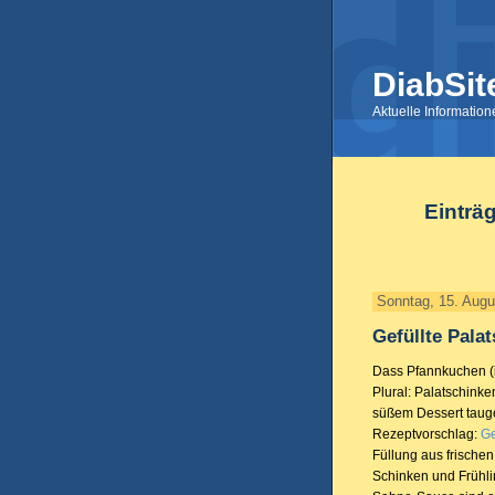
DiabSit
Aktuelle Informatio
Einträ
Sonntag, 15. Augu
Gefüllte Pala
Dass Pfannkuchen (in
Plural: Palatschinke
süßem Dessert tauge
Rezeptvorschlag:
Ge
Füllung aus frischen
Schinken und Frühli