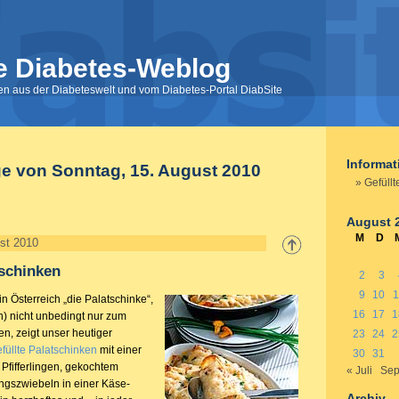
e Diabetes-Weblog
nen aus der Diabeteswelt und vom Diabetes-Portal DiabSite
Informa
ge von Sonntag, 15. August 2010
Gefüllt
August 
M
D
st 2010
tschinken
2
3
9
10
1
 Österreich „die Palatschinke“,
16
17
1
n) nicht unbedingt nur zum
n, zeigt unser heutiger
23
24
2
füllte Palatschinken
mit einer
30
31
 Pfifferlingen, gekochtem
« Juli
Sep
ngszwiebeln in einer Käse-
Archiv