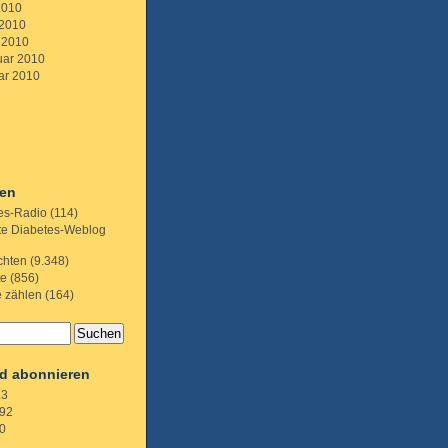
2010
 2010
 2010
uar 2010
ar 2010
ien
es-Radio
(114)
te Diabetes-Weblog
chten
(9.348)
te
(856)
e zählen
(164)
d abonnieren
.3
92
0