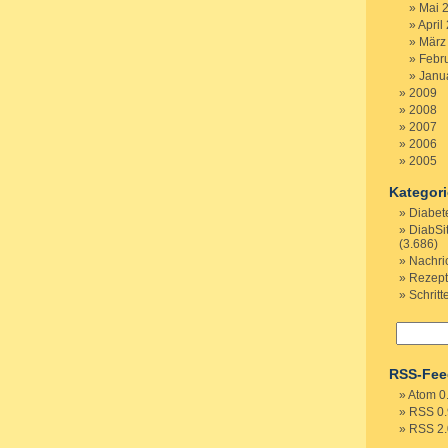
Mai 
April
März
Febr
Janu
2009
2008
2007
2006
2005
Kategor
Diabet
DiabSi
(3.686)
Nachri
Rezep
Schritt
RSS-Fee
Atom 0
RSS 0.
RSS 2.