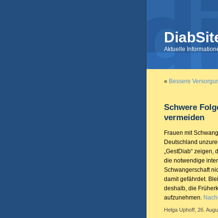
DiabSit
Aktuelle Informatio
«
Bessere Versorgun
Schwere Folg
vermeiden
Frauen mit Schwange
Deutschland unzureic
„GestDiab“ zeigen, d
die notwendige inte
Schwangerschaft nich
damit gefährdet. Bl
deshalb, die Früherk
aufzunehmen.
Nachr
Helga Uphoff, 26. Augu