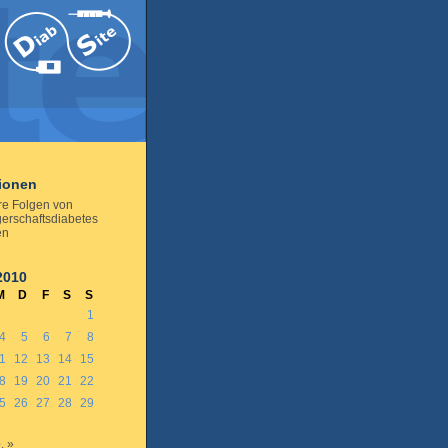
tionen
e Folgen von
rschaftsdiabetes
en
2010
M
D
F
S
S
1
4
5
6
7
8
1
12
13
14
15
8
19
20
21
22
5
26
27
28
29
. »