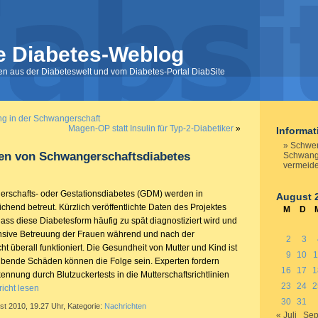
e Diabetes-Weblog
nen aus der Diabeteswelt und vom Diabetes-Portal DiabSite
g in der Schwangerschaft
Magen-OP statt Insulin für Typ-2-Diabetiker
»
Informa
Schwer
en von Schwangerschaftsdiabetes
Schwange
vermeid
rschafts- oder Gestationsdiabetes (GDM) werden in
August 
hend betreut. Kürzlich veröffentlichte Daten des Projektes
M
D
ass diese Diabetesform häufig zu spät diagnostiziert wird und
nsive Betreuung der Frauen während und nach der
2
3
t überall funktioniert. Die Gesundheit von Mutter und Kind ist
9
10
1
eibende Schäden können die Folge sein. Experten fordern
16
17
1
ennung durch Blutzuckertests in die Mutterschaftsrichtlinien
23
24
2
icht lesen
30
31
st 2010, 19.27 Uhr, Kategorie:
Nachrichten
« Juli
Sep