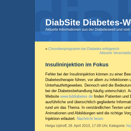
DiabSite Diabetes-W
Aktuelle Informationen aus der Diabeteswelt und vom 
«
Chronikerprogramm bei Diabetes erfolgreich
Aktuelle Veranstal
Insulininjektion im Fokus
Fehler bei der Insulininjektion können zu einer Bee
Diabetestherapie führen, vor allem zu Infektionen
Unterhautfettgewebes. Dennoch wird die Bedeutung 
bei der Diabetesbehandlung häufig unterschätzt. A
Website
www.bddiabetes.de
finden Patienten und 
ausführliche und übersichtlich gegliederte Informat
rund um das Thema. In verständlichen Texten und
Animationen und Abbildungen wird die richtige Vor
Injektion erläutert.
Nachricht lesen
Helga Uphoff, 28. April 2010, 17.09 Uhr, Kategorie:
Na