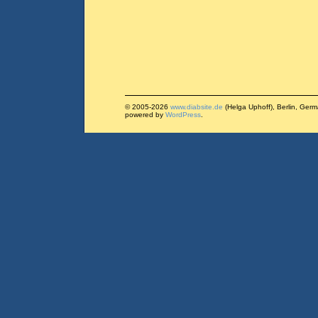
© 2005-2026
www.diabsite.de
(Helga Uphoff), Berlin, Ger
powered by
WordPress
.