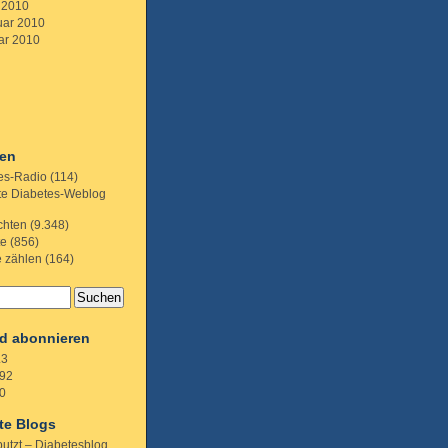
 2010
uar 2010
ar 2010
ien
es-Radio
(114)
te Diabetes-Weblog
chten
(9.348)
te
(856)
e zählen
(164)
d abonnieren
.3
92
0
te Blogs
putzt – Diabetesblog