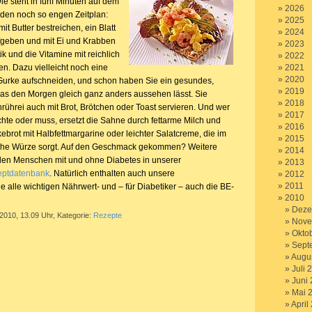
Die steht in fünf Minuten auf dem
2026
eden noch so engen Zeitplan:
2025
it Butter bestreichen, ein Blatt
2024
ufgeben und mit Ei und Krabben
2023
ik und die Vitamine mit reichlich
2022
en. Dazu vielleicht noch eine
2021
2020
Gurke aufschneiden, und schon haben Sie ein gesundes,
2019
 das den Morgen gleich ganz anders aussehen lässt. Sie
2018
ührei auch mit Brot, Brötchen oder Toast servieren. Und wer
2017
hte oder muss, ersetzt die Sahne durch fettarme Milch und
2016
ebrot mit Halbfettmargarine oder leichter Salatcreme, die im
2015
liche Würze sorgt. Auf den Geschmack gekommen? Weitere
2014
den Menschen mit und ohne Diabetes in unserer
2013
ptdatenbank
. Natürlich enthalten auch unsere
2012
2011
 alle wichtigen Nährwert- und – für Diabetiker – auch die BE-
2010
Deze
 2010, 13.09 Uhr, Kategorie:
Rezepte
Nove
Okto
Sept
Augu
Juli 
Juni
Mai 
April