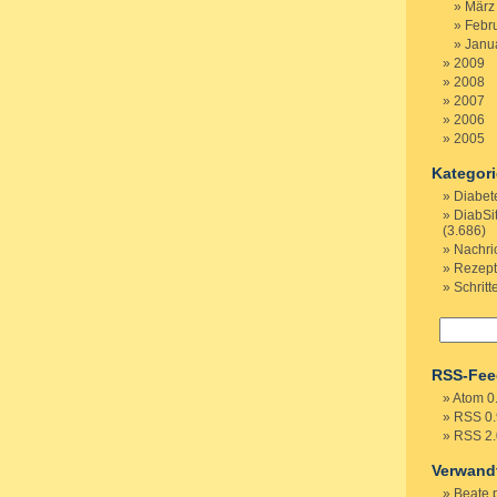
März
Febr
Janu
2009
2008
2007
2006
2005
Kategor
Diabet
DiabSi
(3.686)
Nachri
Rezep
Schritt
RSS-Fee
Atom 0
RSS 0.
RSS 2.
Verwand
Beate 