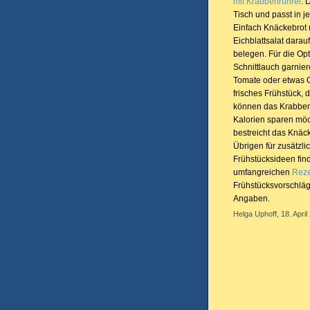
mit Krabbenrührei
. 
Tisch und passt in j
Einfach Knäckebrot m
Eichblattsalat dara
belegen. Für die Opt
Schnittlauch garnier
Tomate oder etwas 
frisches Frühstück,
können das Krabbenr
Kalorien sparen möc
bestreicht das Knäck
Übrigen für zusätz
Frühstücksideen fin
umfangreichen
Reze
Frühstücksvorschläge
Angaben.
Helga Uphoff, 18. April