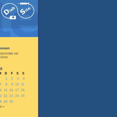
tionen
tschnitte mit
ührei
10
M
D
F
S
S
1
2
3
4
7
8
9
10
11
4
15
16
17
18
1
22
23
24
25
8
29
30
i »