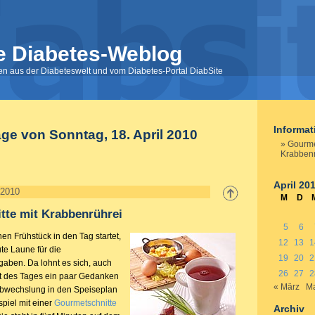
e Diabetes-Weblog
nen aus der Diabeteswelt und vom Diabetes-Portal DiabSite
Informa
äge von Sonntag, 18. April 2010
Gourme
Krabbenr
April 20
 2010
M
D
tte mit Krabbenrührei
5
6
n Frühstück in den Tag startet,
12
13
1
te Laune für die
19
20
2
aben. Da lohnt es sich, auch
26
27
2
eit des Tages ein paar Gedanken
« März
Ma
Abwechslung in den Speiseplan
piel mit einer
Gourmetschnitte
Archiv