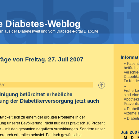
e Diabetes-Weblog
nen aus der Diabeteswelt und vom Diabetes-Portal DiabSite
Informa
räge von Freitag, 27. Juli 2007
Patien
befürcht
Verschle
Diabetik
für Kinde
007
Früherk
inigung befürchtet erhebliche
sind ein
Apotheke
ung der Diabetikerversorgung jetzt auch
Präventi
Diabeti
Vizemeis
twickelt sich zu einem der größten Probleme in der
Diabeti
ng unserer Bevölkerung. Nicht nur, dass praktisch 10 Prozent
n – mit den gesamten negativen Auswirkungen. Sondern unser
Juli 200
erdurch erheblich belastet. Politisch gewünschte
M
D