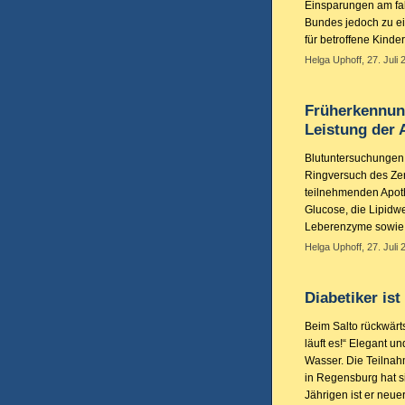
Einsparungen am fa
Bundes jedoch zu ei
für betroffene Kinde
Helga Uphoff, 27. Juli 
Früherkennun
Leistung der 
Blutuntersuchungen i
Ringversuch des Zen
teilnehmenden Apot
Glucose, die Lipidwe
Leberenzyme sowie d
Helga Uphoff, 27. Juli 
Diabetiker is
Beim Salto rückwärts
läuft es!“ Elegant u
Wasser. Die Teilnah
in Regensburg hat si
Jährigen ist er neu