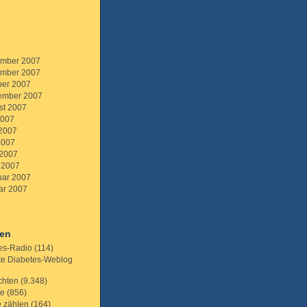
mber 2007
mber 2007
ber 2007
ember 2007
st 2007
2007
 2007
2007
 2007
 2007
uar 2007
ar 2007
ien
es-Radio
(114)
te Diabetes-Weblog
chten
(9.348)
te
(856)
e zählen
(164)