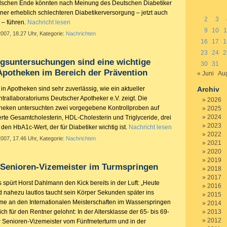
lschen Ende könnten nach Meinung des Deutschen Diabetiker
ner erheblich schlechteren Diabetikerversorgung – jetzt auch
2
3
r – führen.
Nachricht lesen
9
10
1
2007, 18.27 Uhr, Kategorie:
Nachrichten
16
17
1
23
24
2
gsuntersuchungen sind eine wichtige
30
31
Apotheken im Bereich der Prävention
« Juni
Aug
n Apotheken sind sehr zuverlässig, wie ein aktueller
Archiv
trallaboratoriums Deutscher Apotheker e.V. zeigt. Die
2026
heken untersuchten zwei vorgegebene Kontrollproben auf
2025
2024
rte Gesamtcholesterin, HDL-Cholesterin und Triglyceride, drei
2023
en HbA1c-Wert, der für Diabetiker wichtig ist.
Nachricht lesen
2022
2007, 17.46 Uhr, Kategorie:
Nachrichten
2021
2020
2019
t Senioren-Vizemeister im Turmspringen
2018
2017
 spürt Horst Dahlmann den Kick bereits in der Luft: „Heute
2016
nd nahezu lautlos taucht sein Körper Sekunden später ins
2015
me an den Internationalen Meisterschaften im Wasserspringen
2014
ch für den Rentner gelohnt: In der Altersklasse der 65- bis 69-
2013
2012
er Senioren-Vizemeister vom Fünfmeterturm und in der