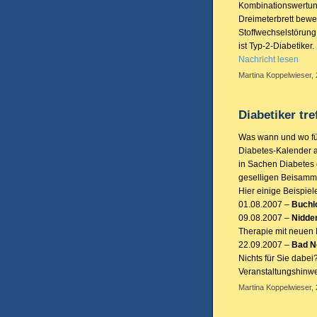
Kombinationswertung
Dreimeterbrett bewei
Stoffwechselstörung
ist Typ-2-Diabetiker.
Nachricht lesen
Martina Koppelwieser, 
Diabetiker tre
Was wann und wo für
Diabetes-Kalender au
in Sachen Diabetes 
geselligen Beisamm
Hier einige Beispiel
01.08.2007 –
Buchl
09.08.2007 –
Nidde
Therapie mit neuen
22.09.2007 –
Bad N
Nichts für Sie dabei
Veranstaltungshinwe
Martina Koppelwieser, 