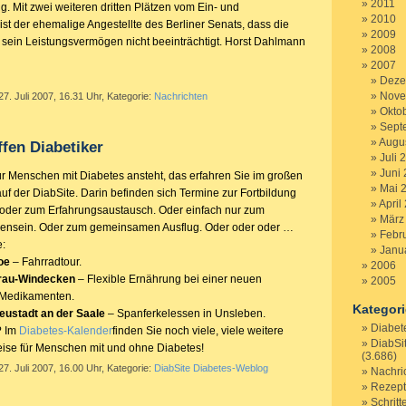
2011
. Mit zwei weiteren dritten Plätzen vom Ein- und
2010
st der ehemalige Angestellte des Berliner Senats, dass die
2009
 sein Leistungsvermögen nicht beeinträchtigt. Horst Dahlmann
2008
2007
Deze
Nove
27. Juli 2007, 16.31 Uhr, Kategorie:
Nachrichten
Okto
Sept
Augu
ffen Diabetiker
Juli 
Juni
 Menschen mit Diabetes ansteht, das erfahren Sie im großen
Mai 
f der DiabSite. Darin befinden sich Termine zur Fortbildung
April
oder zum Erfahrungsaustausch. Oder einfach nur zum
März
ensein. Oder zum gemeinsamen Ausflug. Oder oder oder …
Febr
e:
Janu
oe
– Fahrradtour.
2006
rau-Windecken
– Flexible Ernährung bei einer neuen
2005
 Medikamenten.
Kategor
eustadt an der Saale
– Spanferkelessen in Unsleben.
Diabet
? Im
Diabetes-Kalender
finden Sie noch viele, viele weitere
DiabSi
ise für Menschen mit und ohne Diabetes!
(3.686)
27. Juli 2007, 16.00 Uhr, Kategorie:
DiabSite Diabetes-Weblog
Nachri
Rezep
Schritt