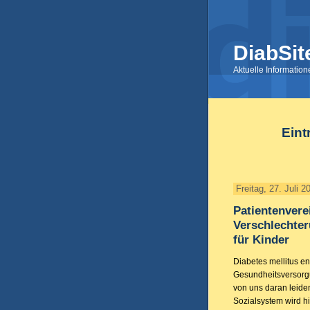
DiabSit
Aktuelle Informatio
Eint
Freitag, 27. Juli 2
Patientenvere
Verschlechter
für Kinder
Diabetes mellitus en
Gesundheitsversorgu
von uns daran leide
Sozialsystem wird hi