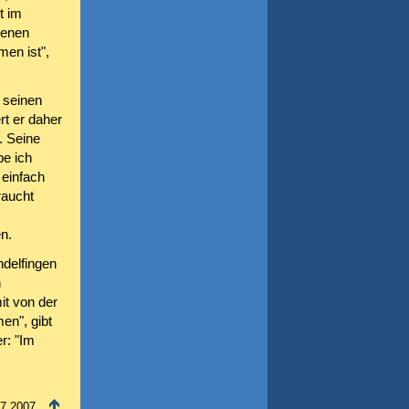
t im
nenen
en ist",
 seinen
rt er daher
. Seine
be ich
 einfach
raucht
n.
ndelfingen
n
it von der
en", gibt
r: "Im
07.2007