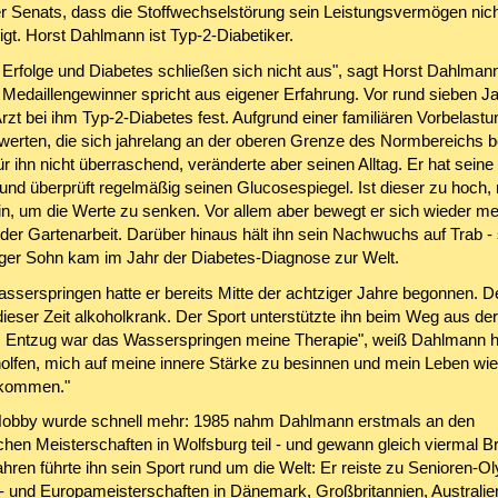
er Senats, dass die Stoffwechselstörung sein Leistungsvermögen nich
igt. Horst Dahlmann ist Typ-2-Diabetiker.
e Erfolge und Diabetes schließen sich nicht aus", sagt Horst Dahlman
Medaillengewinner spricht aus eigener Erfahrung. Vor rund sieben J
 Arzt bei ihm Typ-2-Diabetes fest. Aufgrund einer familiären Vorbelast
werten, die sich jahrelang an der oberen Grenze des Normbereichs 
r ihn nicht überraschend, veränderte aber seinen Alltag. Er hat sein
 und überprüft regelmäßig seinen Glucosespiegel. Ist dieser zu hoch,
ein, um die Werte zu senken. Vor allem aber bewegt er sich wieder me
der Gartenarbeit. Darüber hinaus hält ihn sein Nachwuchs auf Trab - 
iger Sohn kam im Jahr der Diabetes-Diagnose zur Welt.
sserspringen hatte er bereits Mitte der achtziger Jahre begonnen. D
ieser Zeit alkoholkrank. Der Sport unterstützte ihn beim Weg aus der
Entzug war das Wasserspringen meine Therapie", weiß Dahlmann h
holfen, mich auf meine innere Stärke zu besinnen und mein Leben wie
ekommen."
obby wurde schnell mehr: 1985 nahm Dahlmann erstmals an den
hen Meisterschaften in Wolfsburg teil - und gewann gleich viermal Br
ahren führte ihn sein Sport rund um die Welt: Er reiste zu Senioren-
- und Europameisterschaften in Dänemark, Großbritannien, Australie