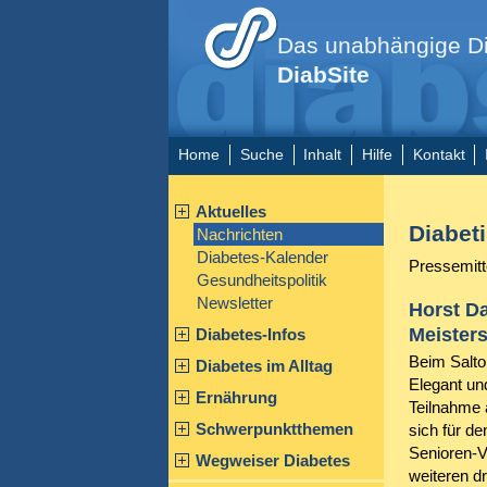
Das unabhängige Di
DiabSite
Home
Suche
Inhalt
Hilfe
Kontakt
Aktuelles
Diabet
Nachrichten
Diabetes-Kalender
Pressemitt
Gesundheitspolitik
Newsletter
Horst Da
Meister
Diabetes-Infos
Beim Salto 
Diabetes im Alltag
Elegant un
Ernährung
Teilnahme 
Schwerpunktthemen
sich für de
Senioren-V
Wegweiser Diabetes
weiteren dr