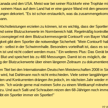
 Kanada und den USA. Meist war bei seiner Rückkehr eine Trophäe mi
 seinem Haus auf dem Land hat er eine ganze Wand mit den gewon
ngen dekoriert. "Es ist schon erstaunlich, was da zusammengekomm
mann.
chstleistungen erzielen zu können, ist es wichtig, dass der Sportler
und seine Blutzuckerwerte im Normbereich hält. Regelmäßig kontrollie
cosespiegel mit dem Blutzuckermessgerät Contour® von Bayer Vital
gkeit gibt dem Sportler die notwendige Sicherheit: "Mein Contour® ha
 - selbst in der Schwimmhalle. Besonders vorteilhaft ist, dass es so
n ist und nicht codiert werden muss." Ein weiteres Plus: Das Gerät b
 Blut und speichert bis zu 480 Messungen. Damit ist es möglich, die
g der Blutzuckerwerte über einen längeren Zeitraum zu dokumentiere
n Titel bei den Internationalen Deutschen Meisterschaften 2008 in Si
 wird, hat Dahlmann noch nicht entschieden. Viele seiner langjährige
en und Konkurrenten drängen ihn jedoch, im nächsten Jahr wieder m
sein. "Ich würde gerne mal meinen Sohn zu einem Wettkampf mitnehm
u. Und auch Salti und Schrauben reizen den 68-Jährigen noch imme
bt ein Sportler immer ein Sportler!"
27.