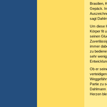
Brasilien,
Gepäck. In
Auszeichnu
sagt Dahl
Um diese Hö
Körper fit 
seinen Glu
Zuverlässi
immer dabei
zu bediene
sehr wenig
Entwicklun
Ob er seine
verteidigen
Weggefährt
Partie zu 
Dahlmann z
Herzen blei