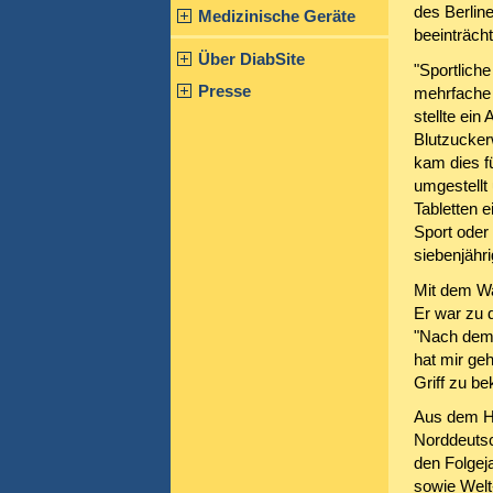
des Berlin
Medizinische Geräte
beeinträcht
Über DiabSite
"Sportlich
Presse
mehrfache 
stellte ein
Blutzucker
kam dies fü
umgestellt
Tabletten 
Sport oder 
siebenjähr
Mit dem Wa
Er war zu d
"Nach dem 
hat mir ge
Griff zu b
Aus dem H
Norddeutsc
den Folgej
sowie Welt