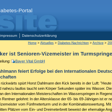
abetes-Portal
Impressum
Datenschutzerklärung
Home
>
Aktuelles
>
Diabetes-Nachrichten
>
Archive
>
20
iker ist Senioren-Vizemeister im Turmspring
eilung:
Bayer Vital GmbH
hlmann feiert Erfolge bei den Internationalen Deuts
schaften
rückwärts spürt Horst Dahlmann den Kick bereits in der Luft: "Heute l
d nahezu lautlos taucht sein Körper Sekunden später ins Wasser. Die
an den Internationalen Meisterschaften im Wasserspringen in Regens
n Rentner gelohnt: In der Altersklasse der 65- bis 69-Jährigen ist er n
izemeister vom Fünfmeterturm und in der Kombinationswertung. Mit
itten Plätzen vom Ein- und Dreimeterbrett beweist der ehemalige Ange