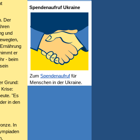
t
Spendenaufruf Ukraine
n. Der
ahren
ung und
bewegten,
e Ernährung
 nimmt er
hr - beim
sein
Zum
Spendenaufruf
für
er Grund:
Menschen in der Ukraine.
 Krise:
eute. "Es
der in den
onze. In
Olympiaden
n,