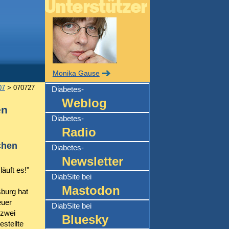
Monika Gause
07
> 070727
Diabetes-
Weblog
en
Diabetes-
Radio
chen
Diabetes-
Newsletter
äuft es!"
DiabSite bei
Mastodon
burg hat
euer
DiabSite bei
 zwei
Bluesky
stellte