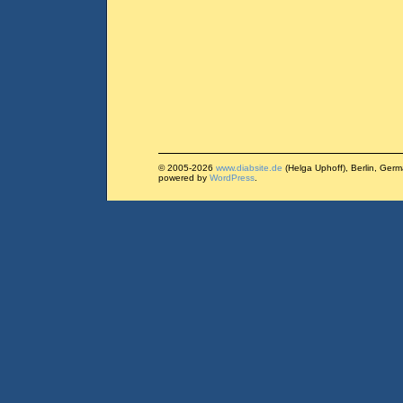
© 2005-2026
www.diabsite.de
(Helga Uphoff), Berlin, Ger
powered by
WordPress
.