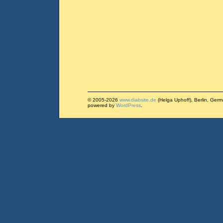
© 2005-2026
www.diabsite.de
(Helga Uphoff), Berlin, Ger
powered by
WordPress
.