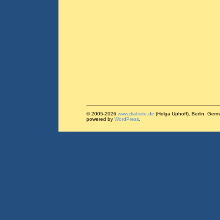
© 2005-2026
www.diabsite.de
(Helga Uphoff), Berlin, Ger
powered by
WordPress
.