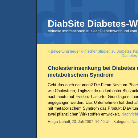
DiabSite Diabetes-W
Aktuelle Informationen aus der Diabeteswelt und vom 
«
Bewertung neuer klinischer Studien zu Diabetes Typ
Diabetes-
Cholesterinsenkung bei Diabetes
metabolischem Syndrom
Geht das auch naturnah? Die Firma Navitum Pharm
wie Cholesterin, Triglyzeride und erhöhter Blutzuc
nach heute auf Evidenz basierter Grundlage mit ei
angegangen werden. Das Unternehmen hat deshalb
mit metabolischem Syndrom das Produkt DiaVitum
zwei pflanzlichen Wirkstoffen entwickelt.
Nachricht
Helga Uphoff, 23. Juli 2007, 16.45 Uhr, Kategorie:
Nac