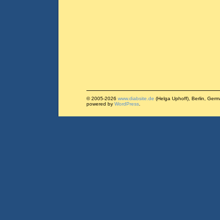
© 2005-2026
www.diabsite.de
(Helga Uphoff), Berlin, Ger
powered by
WordPress
.