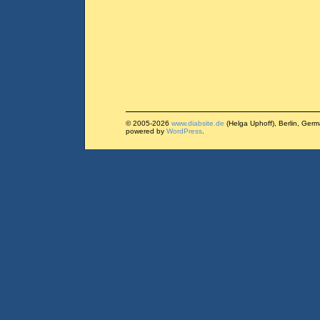
© 2005-2026
www.diabsite.de
(Helga Uphoff), Berlin, Ger
powered by
WordPress
.