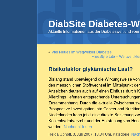
DiabSite Diabetes-W
Aktuelle Informationen aus der Diabeteswelt und vom 
«
Viel Neues im Wegweiser Diabetes
FreeStyle Lite – Weltweit kl
Risikofaktor glykämische Last?
Bislang stand überwiegend die Wirkungsweise von 
den menschlichen Stoffwechsel im Mittelpunkt der
Anzeichen deuten auch auf einen Einfluss durch K
Allerdings lieferten entsprechende Untersuchungen
Zusammenhang. Durch die aktuelle Zwischenausw
Prospective Investigation into Cancer and Nutritio
Niederlanden kann jetzt eine direkte Beziehung z
Kohlenhydratverzehr und der Entstehung von Herzk
werden.
Nachricht lesen
Helga Uphoff, 3. Juli 2007, 18.34 Uhr, Kategorie:
Nach