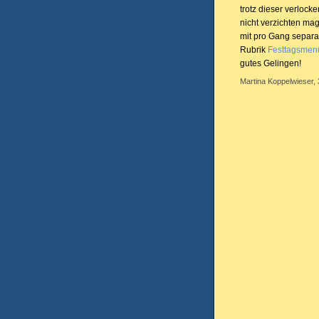
trotz dieser verlock
nicht verzichten mag
mit pro Gang separa
Rubrik
Festtagsmen
gutes Gelingen!
Martina Koppelwieser,