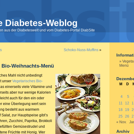
e Diabetes-Weblog
nen aus der Diabeteswelt und vom Diabetes-Portal DiabSite
ns
Schoko-Nuss-Muffins
»
Informa
Vegeta
s Bio-Weihnachts-Menü
Menü
liches Mahl nicht unbedingt
Dezembe
gt unser
Vegetarisches Bio-
M
D
das einerseits viele Vitamine und
erseits aber nur wenige Kalorien
4
5
lleicht auch für den ein oder
11
12
1
r eine Überlegung wert sein
Gang besteht aus warmem
18
19
2
 Salat, zur Hauptspeise gibt’s
25
26
2
ren, Zucchini, Paprika, Brokkoli
« Nov.
Ja
füllten Gemüsestrudel und
Archiv
ene Früchte mit Honig. Wer