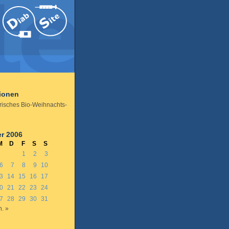
tionen
risches Bio-Weihnachts-
r 2006
M
D
F
S
S
1
2
3
6
7
8
9
10
3
14
15
16
17
0
21
22
23
24
7
28
29
30
31
n. »