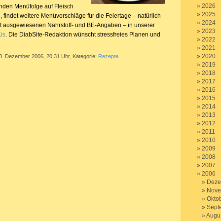
2026
enden Menüfolge auf Fleisch
2025
, findet weitere Menüvorschläge für die Feiertage – natürlich
2024
t ausgewiesenen Nährstoff- und BE-Angaben – in unserer
2023
üs
. Die DiabSite-Redaktion wünscht stressfreies Planen und
2022
2021
2020
 3. Dezember 2006, 20.31 Uhr, Kategorie:
Rezepte
2019
2018
2017
2016
2015
2014
2013
2012
2011
2010
2009
2008
2007
2006
Deze
Nove
Okto
Sept
Augu