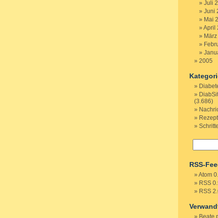
Juli 
Juni
Mai 
April
März
Febr
Janu
2005
Kategor
Diabet
DiabSi
(3.686)
Nachri
Rezep
Schritt
RSS-Fee
Atom 0
RSS 0.
RSS 2.
Verwand
Beate 