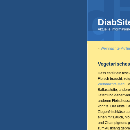
DiabSit
Aktuelle Informatio
«
Weihnachts-Muffi
Vegetarische
Dass es für ein fest
Fleisch braucht, zei
Weihnachts-Menü
, 
Ballaststoffe, ander
liefert und daher vie
anderen Fleischesse
könnte. Der erste 
Ziegenfrischkäse auf
einen mit Lauch, Möh
und Champignons ge
zum Ausklang gebrat