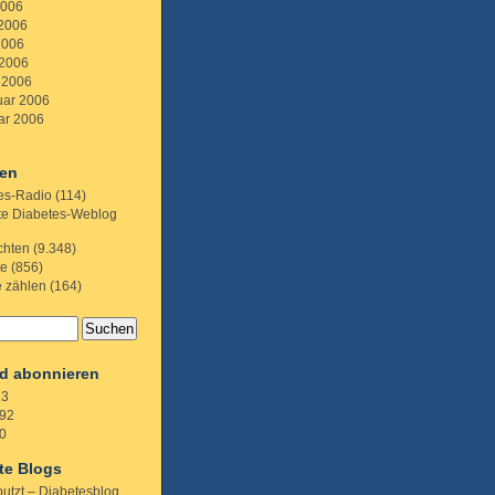
2006
 2006
2006
 2006
 2006
uar 2006
ar 2006
ien
es-Radio
(114)
te Diabetes-Weblog
chten
(9.348)
te
(856)
e zählen
(164)
d abonnieren
.3
92
0
te Blogs
putzt – Diabetesblog