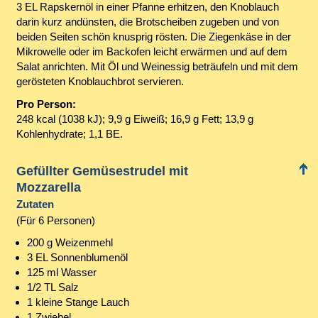
3 EL Rapskernöl in einer Pfanne erhitzen, den Knoblauch
darin kurz andünsten, die Brotscheiben zugeben und von
beiden Seiten schön knusprig rösten. Die Ziegenkäse in der
Mikrowelle oder im Backofen leicht erwärmen und auf dem
Salat anrichten. Mit Öl und Weinessig beträufeln und mit dem
gerösteten Knoblauchbrot servieren.
Pro Person:
248 kcal (1038 kJ); 9,9 g Eiweiß; 16,9 g Fett; 13,9 g
Kohlenhydrate; 1,1 BE.
Gefüllter Gemüsestrudel mit
Mozzarella
Zutaten
(Für 6 Personen)
200 g Weizenmehl
3 EL Sonnenblumenöl
125 ml Wasser
1/2 TL Salz
1 kleine Stange Lauch
1 Zwiebel