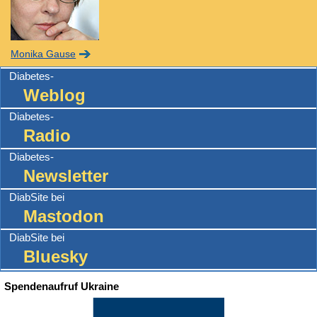
Monika Gause
Diabetes-
Weblog
Diabetes-
Radio
Diabetes-
Newsletter
DiabSite bei
Mastodon
DiabSite bei
Bluesky
Spendenaufruf Ukraine