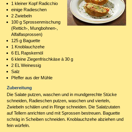
1 kleiner Kopf Radicchio
einige Radieschen
2 Zwiebeln
100 g Sprossenmischung
(Rettich-, Mungbohnen-,
Alfalfasprossen)
125 g Baguette
1 Knoblauchzehe
6 EL Rapskernöl
6 kleine Ziegenfrischkäse à 30 g
2 EL Weinessig
Salz
Pfeffer aus der Mühle
Zubereitung
Die Salate putzen, waschen und in mundgerechte Stücke
schneiden, Radieschen putzen, waschen und vierteln,
Zwiebeln schälen und in Ringe schneiden. Die Salatzutaten
auf Tellern anrichten und mit Sprossen bestreuen. Baguette
schräg in Scheiben schneiden. Knoblauchzehe abziehen und
fein würfeln.