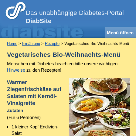
Das unabhängige Diabetes-Portal
DiabSite
Menü öffnen
Home
>
Ernährung
>
Rezepte
> Vegetarisches Bio-Weihnachts-Menü
Vegetarisches Bio-Weihnachts-Menü
Menschen mit Diabetes beachten bitte unsere wichtigen
Hinweise
zu den Rezepten!
Warmer
Ziegenfrischkäse auf
Salaten mit Kernöl-
Vinaigrette
Zutaten
(Für 6 Personen)
1 kleiner Kopf Endivien-
Salat