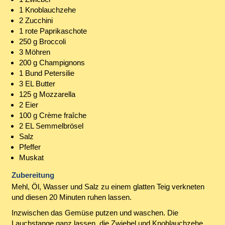
1 Knoblauchzehe
2 Zucchini
1 rote Paprikaschote
250 g Broccoli
3 Möhren
200 g Champignons
1 Bund Petersilie
3 EL Butter
125 g Mozzarella
2 Eier
100 g Crème fraîche
2 EL Semmelbrösel
Salz
Pfeffer
Muskat
Zubereitung
Mehl, Öl, Wasser und Salz zu einem glatten Teig verkneten
und diesen 20 Minuten ruhen lassen.
Inzwischen das Gemüse putzen und waschen. Die
Lauchstange ganz lassen, die Zwiebel und Knoblauchzehe