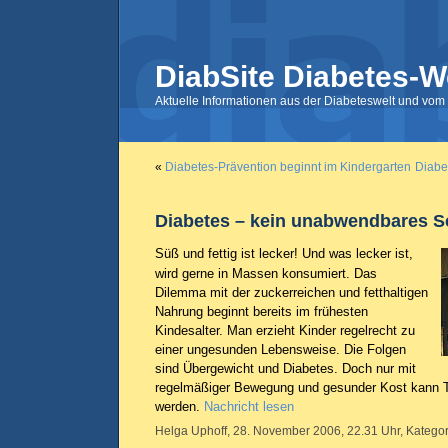
DiabSite Diabetes-W
Aktuelle Informationen aus der Diabeteswelt und vom 
«
Diabetes-Prävention beginnt im Kindergarten
Diabe
Diabetes – kein unabwendbares S
Süß und fettig ist lecker! Und was lecker ist,
wird gerne in Massen konsumiert. Das
Dilemma mit der zuckerreichen und fetthaltigen
Nahrung beginnt bereits im frühesten
Kindesalter. Man erzieht Kinder regelrecht zu
einer ungesunden Lebensweise. Die Folgen
sind Übergewicht und Diabetes. Doch nur mit
regelmäßiger Bewegung und gesunder Kost kann Ty
werden.
Nachricht lesen
Helga Uphoff, 28. November 2006, 22.31 Uhr, Kategor