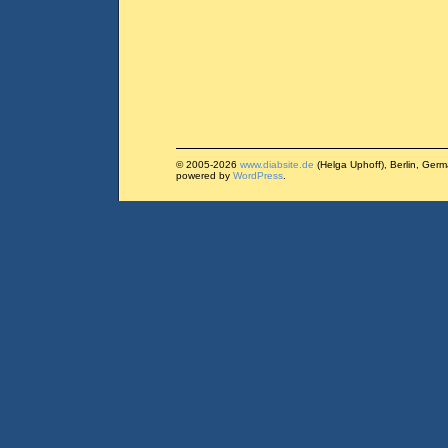
© 2005-2026
www.diabsite.de
(Helga Uphoff), Berlin, Ger
powered by
WordPress
.