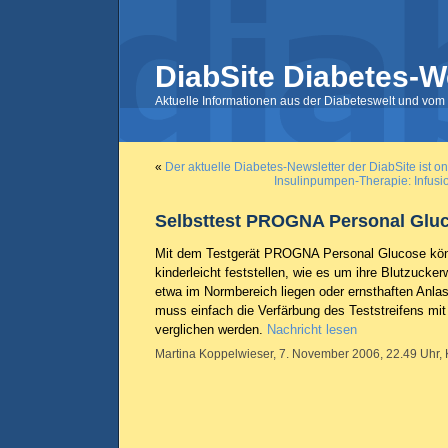
DiabSite Diabetes-W
Aktuelle Informationen aus der Diabeteswelt und vom 
«
Der aktuelle Diabetes-
Newsletter
der DiabSite ist on
Insulinpumpen-Therapie: Infusi
Selbsttest PROGNA Personal Gluc
Mit dem Testgerät PROGNA
Personal Glucose
kön
kinderleicht feststellen, wie es um ihre Blutzuckerw
etwa im Normbereich liegen oder ernsthaften Anlas
muss einfach die Verfärbung des Teststreifens mit
verglichen werden.
Nachricht lesen
Martina Koppelwieser, 7. November 2006, 22.49 Uhr, 