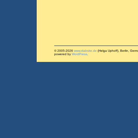
© 2005-2026
www.diabsite.de
(Helga Uphoff), Berlin, Ger
powered by
WordPress
.