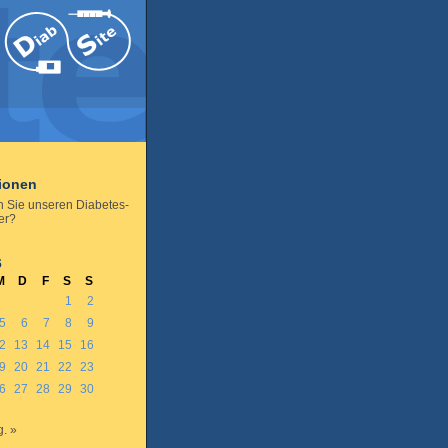
tionen
 Sie unseren Diabetes-
er
?
6
M
D
F
S
S
1
2
5
6
7
8
9
2
13
14
15
16
9
20
21
22
23
6
27
28
29
30
. »