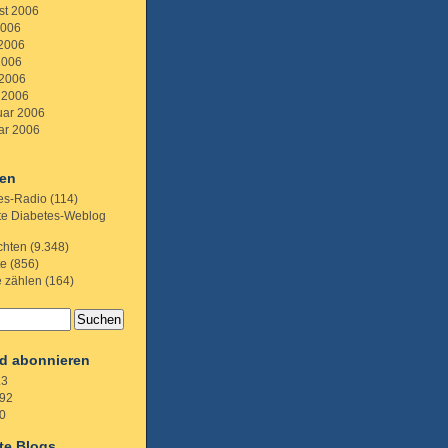
st 2006
2006
 2006
2006
 2006
 2006
uar 2006
ar 2006
ien
es-Radio
(114)
te Diabetes-Weblog
chten
(9.348)
te
(856)
e zählen
(164)
d abonnieren
.3
92
0
te Blogs