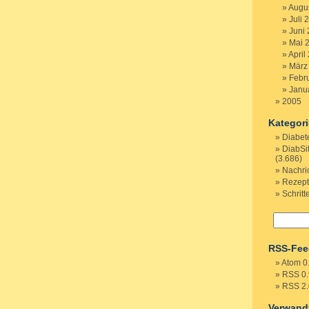
Augu
Juli 
Juni
Mai 
April
März
Febr
Janu
2005
Kategor
Diabet
DiabSi
(3.686)
Nachri
Rezep
Schritt
RSS-Fee
Atom 0
RSS 0.
RSS 2.
Verwand