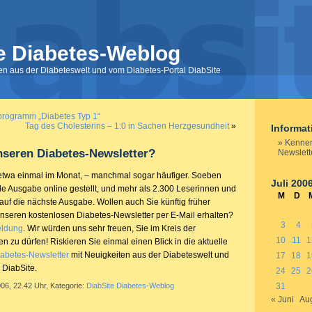
e Diabetes-Weblog
nen aus der Diabeteswelt und vom Diabetes-Portal DiabSite
rogramm „Diabetes Typ 1“
Tag des Cholesterins – 1:0 in Sachen Herzgesundheit
»
Informa
Kennen
seren Diabetes-
Newsletter
?
Newslett
l etwa einmal im Monat, – manchmal sogar häufiger. Soeben
Juli 200
lle Ausgabe online gestellt, und mehr als 2.300 Leserinnen und
M
D
auf die nächste Ausgabe. Wollen auch Sie künftig früher
 unseren kostenlosen Diabetes-
Newsletter
per E-Mail erhalten?
3
4
ldung
. Wir würden uns sehr freuen, Sie im Kreis der
10
11
1
zu dürfen! Riskieren Sie einmal einen Blick in die aktuelle
abetes-
Newsletter
mit Neuigkeiten aus der Diabeteswelt und
17
18
1
 DiabSite.
24
25
2
006, 22.42 Uhr, Kategorie:
DiabSite Diabetes-Weblog
31
« Juni
Aug