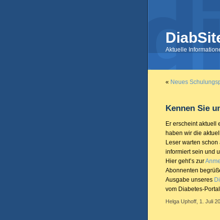
DiabSit
Aktuelle Informatio
«
Neues Schulungsp
Kennen Sie un
Er erscheint aktuel
haben wir die aktue
Leser warten schon 
informiert sein und
Hier geht’s zur
Anme
Abonnenten begrüßen 
Ausgabe unseres
Di
vom Diabetes-Portal
Helga Uphoff, 1. Juli 2