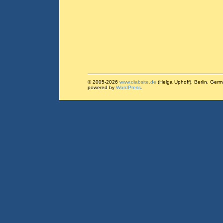
© 2005-2026
www.diabsite.de
(Helga Uphoff), Berlin, Ger
powered by
WordPress
.